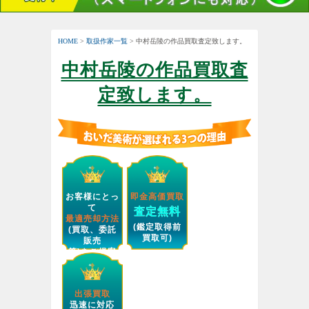
HOME
>
取扱作家一覧
> 中村岳陵の作品買取査定致します。
中村岳陵の作品買取査
定致します。
お客様にとっ
即金高価買取
て
査定無料
最適売却方法
(鑑定取得前
(買取、委託
買取可)
販売
等)をご提案
します。
出張買取
迅速に対応