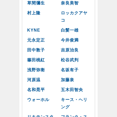
草間彌生
奈良美智
村上隆
ロッカクアヤ
コ
KYNE
白髪一雄
元永定正
今井俊満
田中敦子
吉原治良
篠田桃紅
松谷武判
浅野弥衛
名坂有子
河原温
加藤泉
名和晃平
五木田智央
ウォーホル
キース・ヘリ
ング
リキテンスタ
フランク・ス