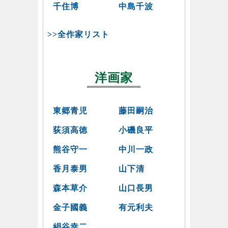
千住博
中島千波
>>全作家リスト
洋画家
東郷青児
藤田嗣治
荻須高徳
小磯良平
熊谷守一
中川一政
香月泰男
山下清
森本草介
山口長男
金子國義
有元利夫
絹谷幸二