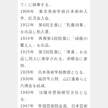
て）に師事する。
1908年 東京美術学校日本画科入
学。紅児会入会。
1912年 第6回文展に「乳麋供養」
を出品し初入選。
1914年 再興第1回院展に「緑蔭の
饗えん」を出品。
1915年 第2回院展に「薄暮」を出
品し同人に推挙される。赤曜会に参
加。
1928年 日本美術学校教授となる。
1930年 福田平八郎、山口蓬春らと
六潮会を結成。
1940年 法隆寺壁画模写主任とな
る。
1947年 帝国芸術院会員、日本芸術