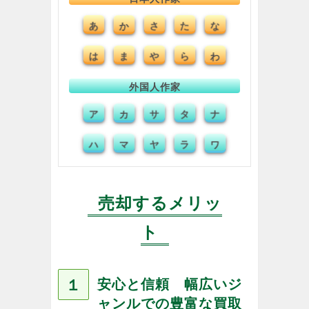
あ
か
さ
た
な
は
ま
や
ら
わ
外国人作家
ア
カ
サ
タ
ナ
ハ
マ
ヤ
ラ
ワ
売却するメリッ
ト
１
安心と信頼 幅広いジ
ャンルでの豊富な買取