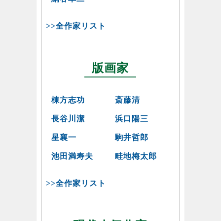
>>全作家リスト
版画家
棟方志功
斎藤清
長谷川潔
浜口陽三
星襄一
駒井哲郎
池田満寿夫
畦地梅太郎
>>全作家リスト