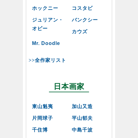
ホックニー
コスタビ
ジュリアン・
バンクシー
オピー
カウズ
Mr. Doodle
>>全作家リスト
日本画家
東山魁夷
加山又造
片岡球子
平山郁夫
千住博
中島千波