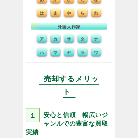
は
ま
や
ら
わ
外国人作家
ア
カ
タ
ナ
サ
ハ
マ
ヤ
ラ
ワ
売却するメリッ
ト
１
安心と信頼 幅広いジ
ャンルでの豊富な買取
実績