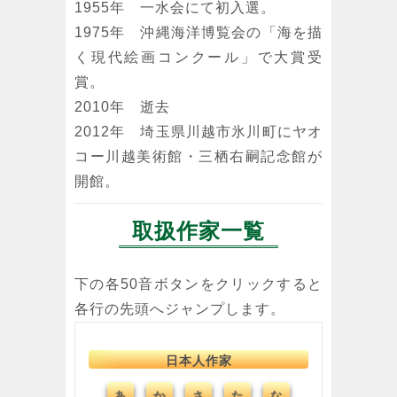
1955年 一水会にて初入選。
1975年 沖縄海洋博覧会の「海を描
く現代絵画コンクール」で大賞受
賞。
2010年 逝去
2012年 埼玉県川越市氷川町にヤオ
コー川越美術館・三栖右嗣記念館が
開館。
取扱作家一覧
下の各50音ボタンをクリックすると
各行の先頭へジャンプします。
日本人作家
あ
か
た
な
さ