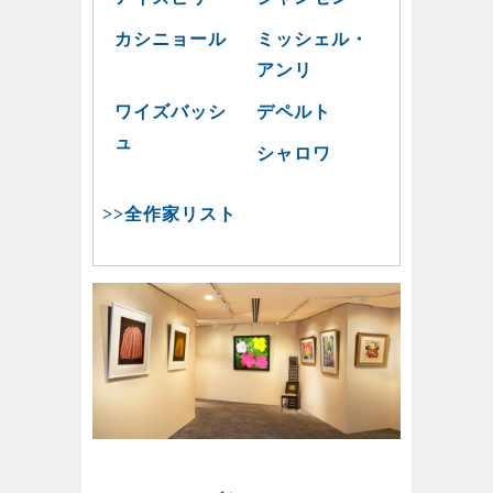
カシニョール
ミッシェル・
アンリ
ワイズバッシ
デペルト
ュ
シャロワ
>>全作家リスト