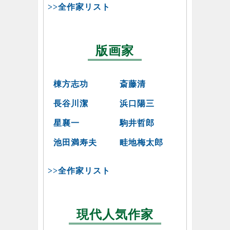
>>全作家リスト
版画家
棟方志功
斎藤清
長谷川潔
浜口陽三
星襄一
駒井哲郎
池田満寿夫
畦地梅太郎
>>全作家リスト
現代人気作家