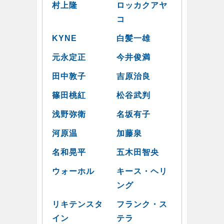
村上隆
ロッカクアヤ
コ
KYNE
白髪一雄
元永定正
今井俊満
田中敦子
吉原治良
篠田桃紅
松谷武判
浅野弥衛
名坂有子
河原温
加藤泉
名和晃平
五木田智央
ウォーホル
キース・ヘリ
ング
リキテンスタ
フランク・ス
イン
テラ