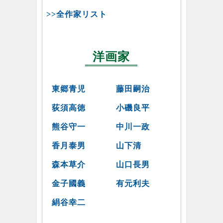
>>全作家リスト
洋画家
東郷青児
藤田嗣治
荻須高徳
小磯良平
熊谷守一
中川一政
香月泰男
山下清
森本草介
山口長男
金子國義
有元利夫
絹谷幸二