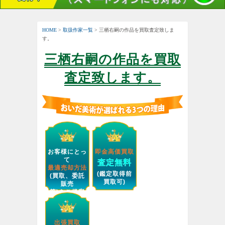
HOME
>
取扱作家一覧
> 三栖右嗣の作品を買取査定致しま
す。
三栖右嗣の作品を買取
査定致します。
お客様にとっ
即金高価買取
て
査定無料
最適売却方法
(鑑定取得前
(買取、委託
買取可)
販売
等)をご提案
します。
出張買取