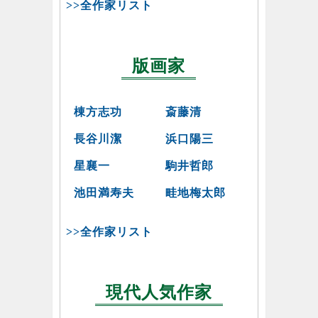
>>全作家リスト
版画家
棟方志功
斎藤清
長谷川潔
浜口陽三
星襄一
駒井哲郎
池田満寿夫
畦地梅太郎
>>全作家リスト
現代人気作家