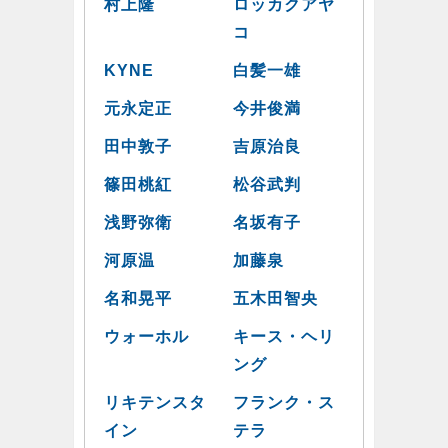
村上隆
ロッカクアヤ
コ
KYNE
白髪一雄
元永定正
今井俊満
田中敦子
吉原治良
篠田桃紅
松谷武判
浅野弥衛
名坂有子
河原温
加藤泉
名和晃平
五木田智央
ウォーホル
キース・ヘリ
ング
リキテンスタ
フランク・ス
イン
テラ