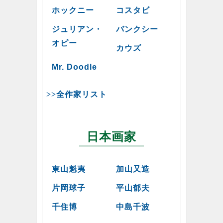
ホックニー
コスタビ
ジュリアン・
バンクシー
オピー
カウズ
Mr. Doodle
>>全作家リスト
日本画家
東山魁夷
加山又造
片岡球子
平山郁夫
千住博
中島千波