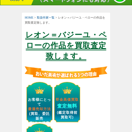
HOME
>
取扱作家一覧
> レオン＝バジーユ・ペローの作品を
買取査定致します。
レオン＝バジーユ・ペ
ローの作品を買取査定
致します。
お客様にとっ
即金高価買取
て
査定無料
最適売却方法
(鑑定取得前
(買取、委託
買取可)
販売
等)をご提案
します。