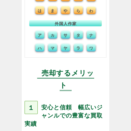
は
ま
や
ら
わ
外国人作家
ア
サ
タ
ナ
カ
ハ
マ
ヤ
ラ
ワ
売却するメリッ
ト
１
安心と信頼 幅広いジ
ャンルでの豊富な買取
実績