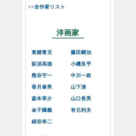
>>全作家リスト
洋画家
東郷青児
藤田嗣治
荻須高徳
小磯良平
熊谷守一
中川一政
香月泰男
山下清
森本草介
山口長男
金子國義
有元利夫
絹谷幸二