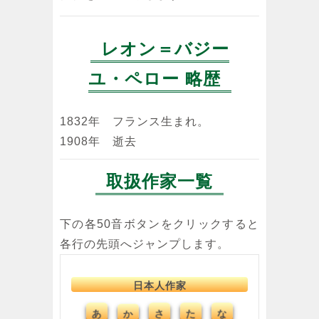
レオン＝バジー
ユ・ペロー 略歴
1832年 フランス生まれ。
1908年 逝去
取扱作家一覧
下の各50音ボタンをクリックすると
各行の先頭へジャンプします。
日本人作家
あ
さ
た
な
か