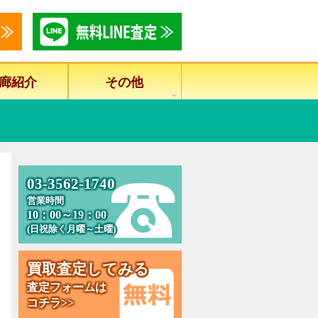
廊紹介
その他
0
3
-
3
5
6
2
-
1
7
4
0
営業時間
10：00～19：00
(日祝除く月曜～土曜)
買
取
査
定
し
て
み
る
査定フォームは
コチラ>>