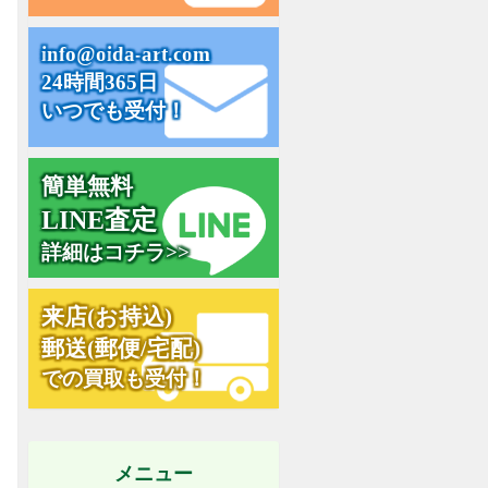
i
n
f
o
@
o
i
d
a
-
a
r
t
.
c
o
m
24時間365日
いつでも受付！
簡単無料
L
I
N
E
査
定
詳細はコチラ>>
来
店
(
お
持
込
)
郵
送
(
郵
便
/
宅
配
)
での買取も受付！
メニュー