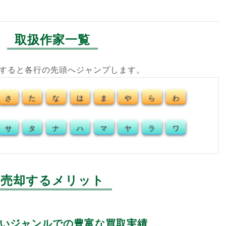
取扱作家一覧
クすると各行の先頭へジャンプします。
た
な
ま
や
ら
わ
さ
は
タ
ナ
マ
ヤ
ラ
ワ
サ
ハ
売却するメリット
いジャンルでの豊富な買取実績