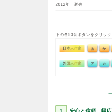
2012年 逝去
下の各50音ボタンをクリッ
日本人作家
あ
か
外国人作家
ア
カ
１
安心と信頼 幅広