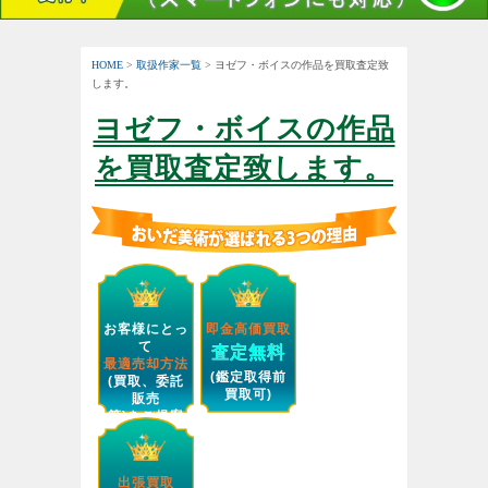
HOME
>
取扱作家一覧
> ヨゼフ・ボイスの作品を買取査定致
します。
ヨゼフ・ボイスの作品
を買取査定致します。
お客様にとっ
即金高価買取
て
査定無料
最適売却方法
(鑑定取得前
(買取、委託
買取可)
販売
等)をご提案
します。
出張買取