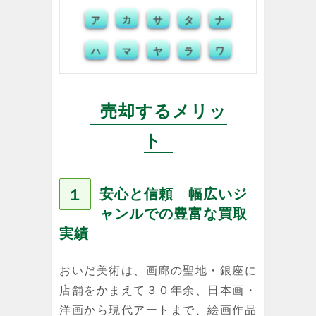
ア
カ
サ
タ
ナ
ハ
マ
ヤ
ラ
ワ
売却するメリッ
ト
１
安心と信頼 幅広いジ
ャンルでの豊富な買取
実績
おいだ美術は、画廊の聖地・銀座に
店舗をかまえて３０年余、日本画・
洋画から現代アートまで、絵画作品