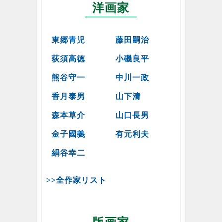
洋画家
東郷青児
藤田嗣治
荻須高徳
小磯良平
熊谷守一
中川一政
香月泰男
山下清
森本草介
山口長男
金子國義
有元利夫
絹谷幸二
>>全作家リスト