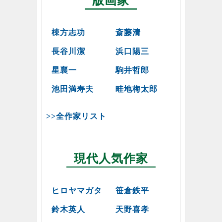
版画家
棟方志功
斎藤清
長谷川潔
浜口陽三
星襄一
駒井哲郎
池田満寿夫
畦地梅太郎
>>全作家リスト
現代人気作家
ヒロヤマガタ
笹倉鉄平
鈴木英人
天野喜孝