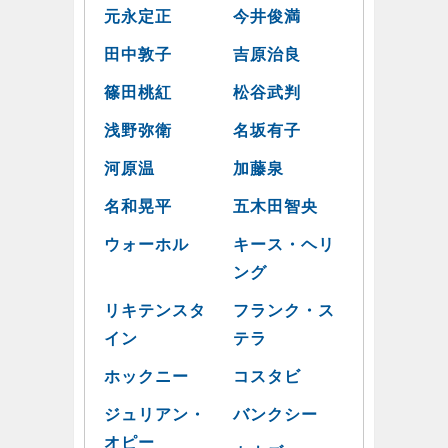
元永定正
今井俊満
田中敦子
吉原治良
篠田桃紅
松谷武判
浅野弥衛
名坂有子
河原温
加藤泉
名和晃平
五木田智央
ウォーホル
キース・ヘリ
ング
リキテンスタ
フランク・ス
イン
テラ
ホックニー
コスタビ
ジュリアン・
バンクシー
オピー