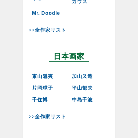
カウズ
Mr. Doodle
>>全作家リスト
日本画家
東山魁夷
加山又造
片岡球子
平山郁夫
千住博
中島千波
>>全作家リスト