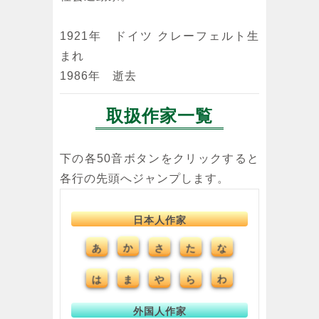
1921年 ドイツ クレーフェルト生
まれ
1986年 逝去
取扱作家一覧
下の各50音ボタンをクリックすると
各行の先頭へジャンプします。
日本人作家
あ
か
さ
た
な
は
ま
や
ら
わ
外国人作家