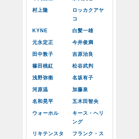
村上隆
ロッカクアヤ
コ
KYNE
白髪一雄
元永定正
今井俊満
田中敦子
吉原治良
篠田桃紅
松谷武判
浅野弥衛
名坂有子
河原温
加藤泉
名和晃平
五木田智央
ウォーホル
キース・ヘリ
ング
リキテンスタ
フランク・ス