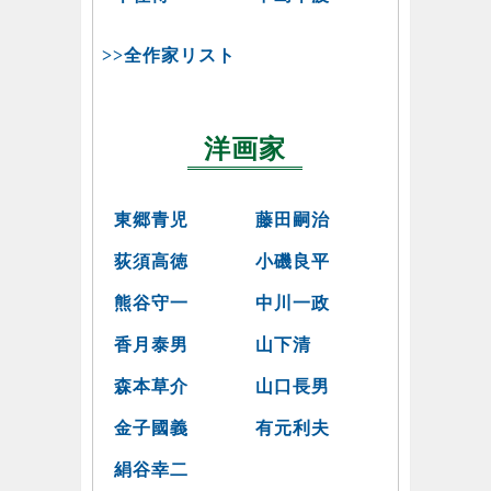
>>全作家リスト
洋画家
東郷青児
藤田嗣治
荻須高徳
小磯良平
熊谷守一
中川一政
香月泰男
山下清
森本草介
山口長男
金子國義
有元利夫
絹谷幸二