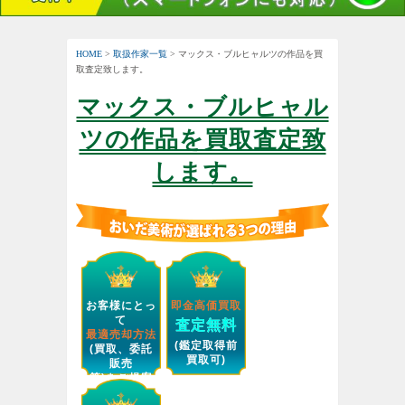
HOME
>
取扱作家一覧
> マックス・ブルヒャルツの作品を買
取査定致します。
マックス・ブルヒャル
ツの作品を買取査定致
します。
お客様にとっ
即金高価買取
て
査定無料
最適売却方法
(鑑定取得前
(買取、委託
買取可)
販売
等)をご提案
します。