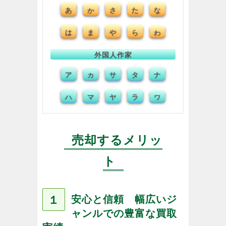
あ
さ
た
な
か
は
ま
や
ら
わ
外国人作家
ア
サ
タ
ナ
カ
ハ
マ
ヤ
ラ
ワ
売却するメリッ
ト
１
安心と信頼 幅広いジ
ャンルでの豊富な買取