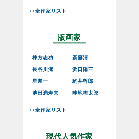
>>全作家リスト
版画家
棟方志功
斎藤清
長谷川潔
浜口陽三
星襄一
駒井哲郎
池田満寿夫
畦地梅太郎
>>全作家リスト
現代人気作家