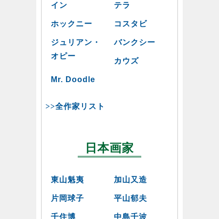
イン
テラ
ホックニー
コスタビ
ジュリアン・
バンクシー
オピー
カウズ
Mr. Doodle
>>全作家リスト
日本画家
東山魁夷
加山又造
片岡球子
平山郁夫
千住博
中島千波