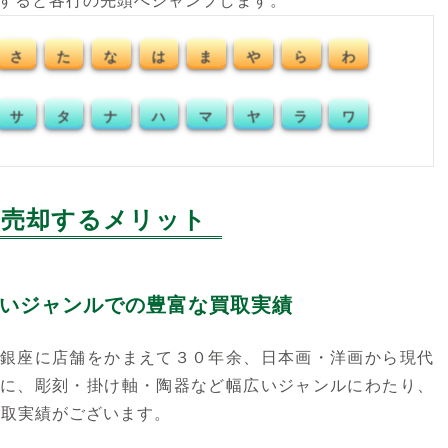
クすると各行の先頭へジャンプします。
さ
た
な
は
ま
や
ら
わ
サ
タ
ナ
ハ
マ
ヤ
ラ
ワ
売却するメリット
いジャンルでの豊富な買取実績
銀座に店舗をかまえて３０年余、日本画・洋画から現代
に、彫刻・掛け軸・陶器など幅広いジャンルにわたり、
買取実績がございます。