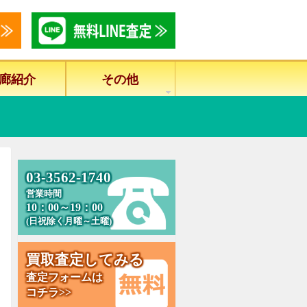
廊紹介
その他
0
3
-
3
5
6
2
-
1
7
4
0
営業時間
10：00～19：00
(日祝除く月曜～土曜)
買
取
査
定
し
て
み
る
査定フォームは
コチラ>>