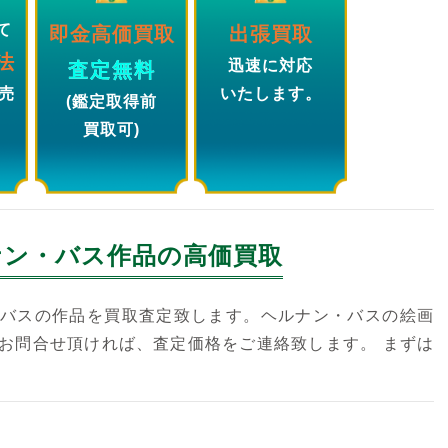
て
即金高価買取
出張買取
法
迅速に対応
査定無料
売
いたします。
(鑑定取得前
買取可)
ナン・バス
作品の高価買取
バスの作品を買取査定致します。ヘルナン・バスの絵画
お問合せ頂ければ、査定価格をご連絡致します。 まずは