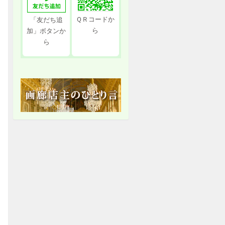
ＱＲコードか
「友だち追
ら
加」ボタンか
ら