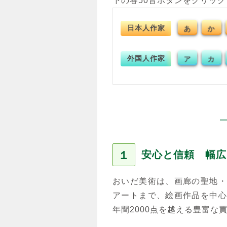
下の各50音ボタンをクリッ
日本人作家
あ
か
外国人作家
ア
カ
１
安心と信頼 幅広
おいだ美術は、画廊の聖地・
アートまで、絵画作品を中心
年間2000点を越える豊富な