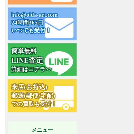
i
n
f
o
@
o
i
d
a
-
a
r
t
.
c
o
m
24時間365日
いつでも受付！
簡単無料
L
I
N
E
査
定
詳細はコチラ>>
来
店
(
お
持
込
)
郵
送
(
郵
便
/
宅
配
)
での買取も受付！
メニュー