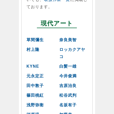
ております。
現代アート
草間彌生
奈良美智
村上隆
ロッカクアヤ
コ
KYNE
白髪一雄
元永定正
今井俊満
田中敦子
吉原治良
篠田桃紅
松谷武判
浅野弥衛
名坂有子