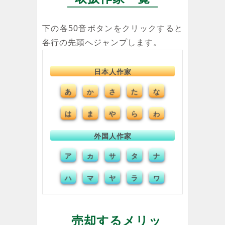
下の各50音ボタンをクリックすると
各行の先頭へジャンプします。
日本人作家
あ
か
さ
た
な
は
ま
や
ら
わ
外国人作家
ア
カ
サ
タ
ナ
ハ
マ
ヤ
ラ
ワ
売却するメリッ