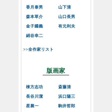
香月泰男
山下清
森本草介
山口長男
金子國義
有元利夫
絹谷幸二
>>全作家リスト
版画家
棟方志功
斎藤清
長谷川潔
浜口陽三
星襄一
駒井哲郎