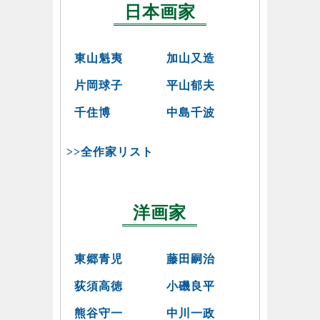
日本画家
東山魁夷
加山又造
片岡球子
平山郁夫
千住博
中島千波
>>全作家リスト
洋画家
東郷青児
藤田嗣治
荻須高徳
小磯良平
熊谷守一
中川一政