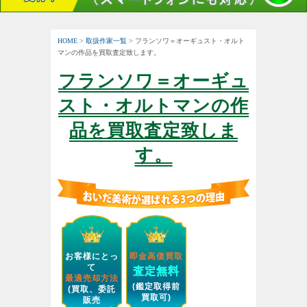
HOME
>
取扱作家一覧
> フランソワ＝オーギュスト・オルト
マンの作品を買取査定致します。
フランソワ＝オーギュ
スト・オルトマンの作
品を買取査定致しま
す。
お客様にとっ
即金高価買取
て
査定無料
最適売却方法
(鑑定取得前
(買取、委託
買取可)
販売