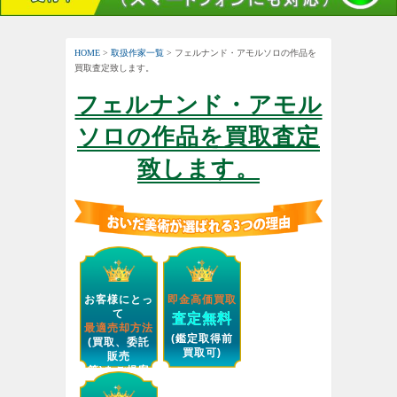
HOME
>
取扱作家一覧
> フェルナンド・アモルソロの作品を
買取査定致します。
フェルナンド・アモル
ソロの作品を買取査定
致します。
お客様にとっ
即金高価買取
て
査定無料
最適売却方法
(鑑定取得前
(買取、委託
買取可)
販売
等)をご提案
します。