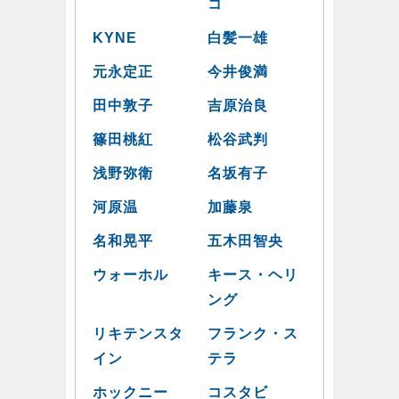
コ
KYNE
白髪一雄
元永定正
今井俊満
田中敦子
吉原治良
篠田桃紅
松谷武判
浅野弥衛
名坂有子
河原温
加藤泉
名和晃平
五木田智央
ウォーホル
キース・ヘリ
ング
リキテンスタ
フランク・ス
イン
テラ
ホックニー
コスタビ