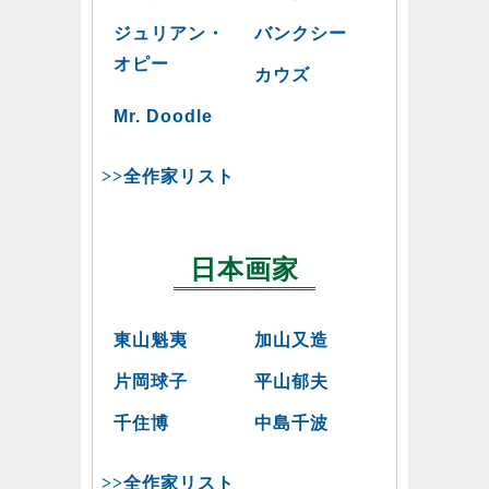
ジュリアン・
バンクシー
オピー
カウズ
Mr. Doodle
>>全作家リスト
日本画家
東山魁夷
加山又造
片岡球子
平山郁夫
千住博
中島千波
>>全作家リスト