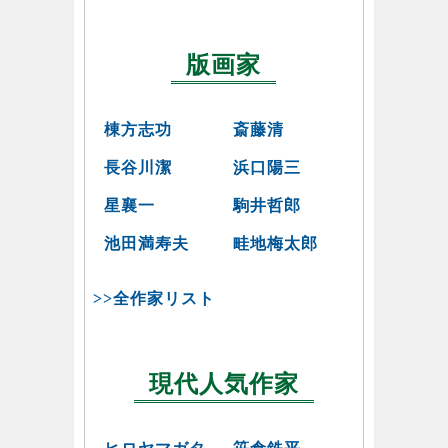
版画家
棟方志功
斎藤清
長谷川潔
浜口陽三
星襄一
駒井哲郎
池田満寿夫
畦地梅太郎
>>全作家リスト
現代人気作家