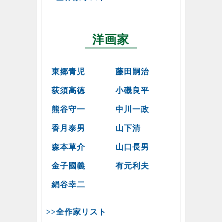
洋画家
東郷青児
藤田嗣治
荻須高徳
小磯良平
熊谷守一
中川一政
香月泰男
山下清
森本草介
山口長男
金子國義
有元利夫
絹谷幸二
>>全作家リスト