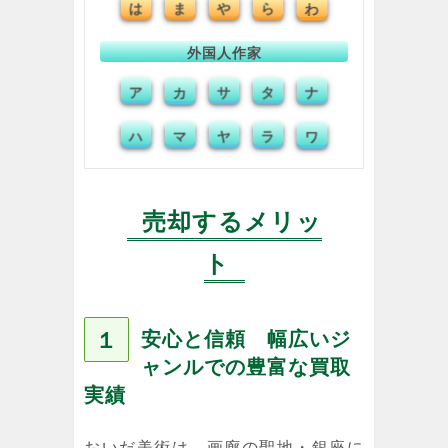
は
ま
や
ら
わ
外国人作家
ア
カ
サ
タ
ナ
ハ
マ
ヤ
ラ
ワ
売却するメリッ
ト
１
安心と信頼 幅広いジ
ャンルでの豊富な買取
実績
おいだ美術は、画廊の聖地・銀座に