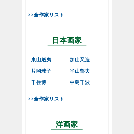
>>全作家リスト
日本画家
東山魁夷
加山又造
片岡球子
平山郁夫
千住博
中島千波
>>全作家リスト
洋画家