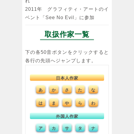
れ
2011年 グラフィティ・アートのイ
ベント「See No Evil」に参加
取扱作家一覧
下の各50音ボタンをクリックすると
各行の先頭へジャンプします。
日本人作家
あ
か
さ
た
な
は
ま
や
ら
わ
外国人作家
ア
カ
サ
タ
ナ