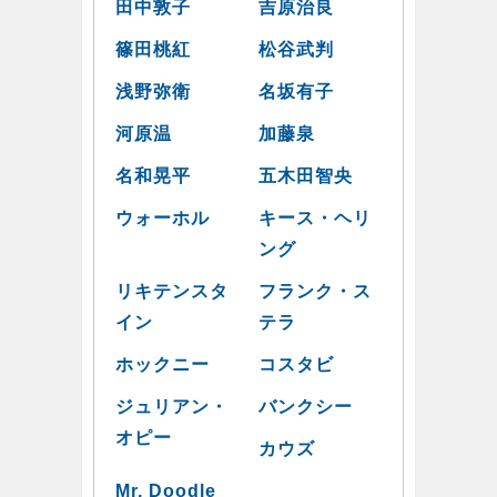
田中敦子
吉原治良
篠田桃紅
松谷武判
浅野弥衛
名坂有子
河原温
加藤泉
名和晃平
五木田智央
ウォーホル
キース・ヘリ
ング
リキテンスタ
フランク・ス
イン
テラ
ホックニー
コスタビ
ジュリアン・
バンクシー
オピー
カウズ
Mr. Doodle