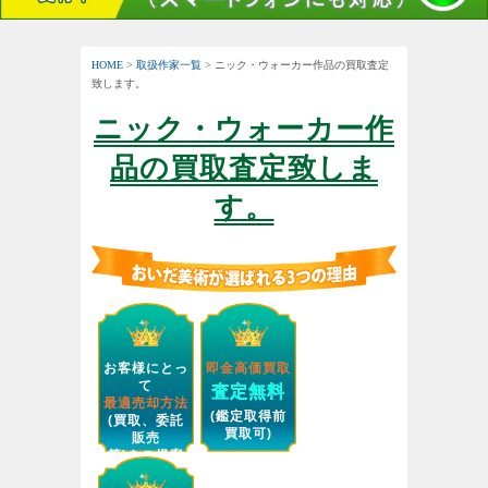
HOME
>
取扱作家一覧
> ニック・ウォーカー作品の買取査定
致します。
ニック・ウォーカー作
品の買取査定致しま
す。
お客様にとっ
即金高価買取
て
査定無料
最適売却方法
(鑑定取得前
(買取、委託
買取可)
販売
等)をご提案
します。