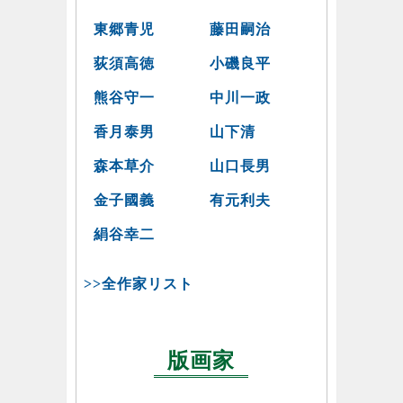
東郷青児
藤田嗣治
荻須高徳
小磯良平
熊谷守一
中川一政
香月泰男
山下清
森本草介
山口長男
金子國義
有元利夫
絹谷幸二
>>全作家リスト
版画家