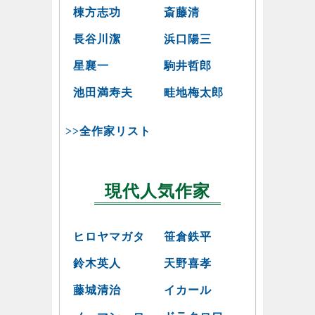
棟方志功
斎藤清
長谷川潔
浜口陽三
星襄一
駒井哲郎
池田満寿夫
畦地梅太郎
>>全作家リスト
現代人気作家
ヒロヤマガタ
笹倉鉄平
鈴木英人
天野喜孝
藤城清治
イカール