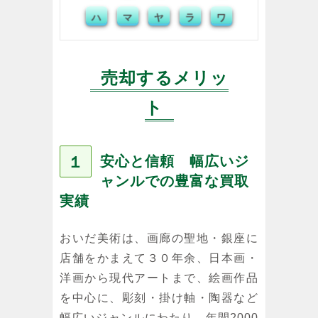
ハ
マ
ヤ
ラ
ワ
売却するメリッ
ト
１
安心と信頼 幅広いジ
ャンルでの豊富な買取
実績
おいだ美術は、画廊の聖地・銀座に
店舗をかまえて３０年余、日本画・
洋画から現代アートまで、絵画作品
を中心に、彫刻・掛け軸・陶器など
幅広いジャンルにわたり、年間2000