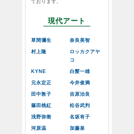
ております。
現代アート
草間彌生
奈良美智
村上隆
ロッカクアヤ
コ
KYNE
白髪一雄
元永定正
今井俊満
田中敦子
吉原治良
篠田桃紅
松谷武判
浅野弥衛
名坂有子
河原温
加藤泉