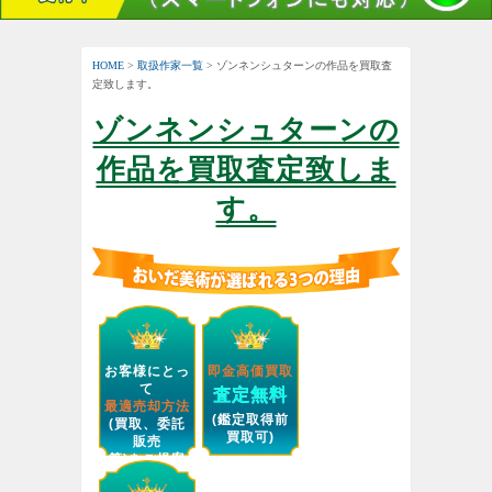
HOME
>
取扱作家一覧
> ゾンネンシュターンの作品を買取査
定致します。
ゾンネンシュターンの
作品を買取査定致しま
す。
お客様にとっ
即金高価買取
て
査定無料
最適売却方法
(鑑定取得前
(買取、委託
買取可)
販売
等)をご提案
します。