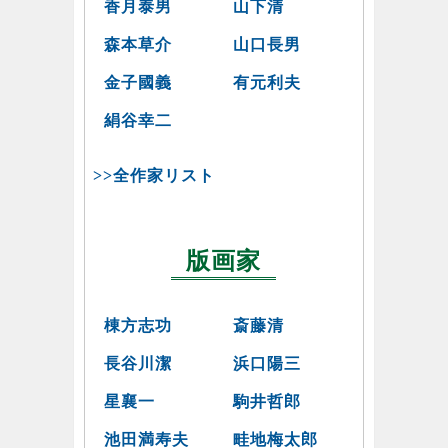
香月泰男
山下清
森本草介
山口長男
金子國義
有元利夫
絹谷幸二
>>全作家リスト
版画家
棟方志功
斎藤清
長谷川潔
浜口陽三
星襄一
駒井哲郎
池田満寿夫
畦地梅太郎