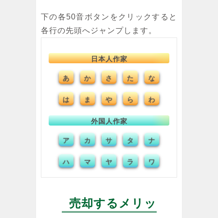
下の各50音ボタンをクリックすると
各行の先頭へジャンプします。
日本人作家
あ
さ
た
な
か
は
ま
や
ら
わ
外国人作家
ア
サ
タ
ナ
カ
ハ
マ
ヤ
ラ
ワ
売却するメリッ