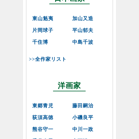
東山魁夷
加山又造
片岡球子
平山郁夫
千住博
中島千波
>>全作家リスト
洋画家
東郷青児
藤田嗣治
荻須高徳
小磯良平
熊谷守一
中川一政