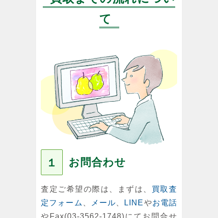
て
お問合わせ
１
査定ご希望の際は、まずは、
買取査
定フォーム
、
メール
、
LINE
や
お電話
やFax(03-3562-1748)にてお問合せ