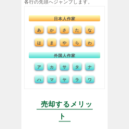
各行の先頭へジャンプします。
日本人作家
あ
さ
た
な
か
は
ま
や
ら
わ
外国人作家
ア
サ
タ
ナ
カ
ハ
マ
ヤ
ラ
ワ
売却するメリッ
ト