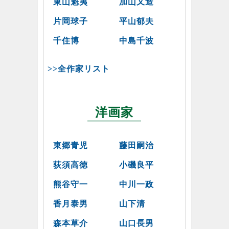
東山魁夷
加山又造
片岡球子
平山郁夫
千住博
中島千波
>>全作家リスト
洋画家
東郷青児
藤田嗣治
荻須高徳
小磯良平
熊谷守一
中川一政
香月泰男
山下清
森本草介
山口長男