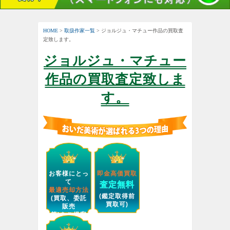
HOME
>
取扱作家一覧
> ジョルジュ・マチュー作品の買取査
定致します。
ジョルジュ・マチュー
作品の買取査定致しま
す。
お客様にとっ
即金高価買取
て
査定無料
最適売却方法
(鑑定取得前
(買取、委託
買取可)
販売
等)をご提案
します。