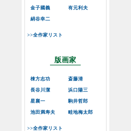
金子國義
有元利夫
絹谷幸二
>>全作家リスト
版画家
棟方志功
斎藤清
長谷川潔
浜口陽三
星襄一
駒井哲郎
池田満寿夫
畦地梅太郎
>>全作家リスト