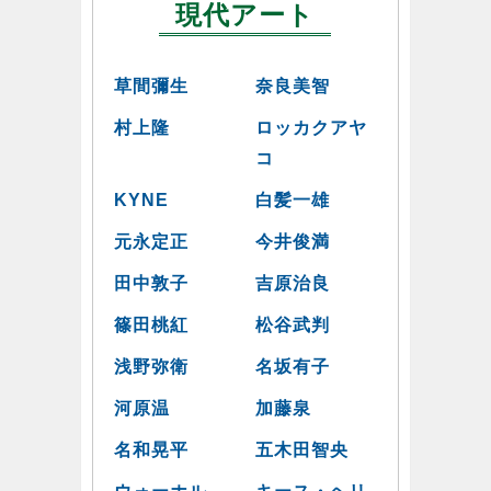
現代アート
草間彌生
奈良美智
村上隆
ロッカクアヤ
コ
KYNE
白髪一雄
元永定正
今井俊満
田中敦子
吉原治良
篠田桃紅
松谷武判
浅野弥衛
名坂有子
河原温
加藤泉
名和晃平
五木田智央