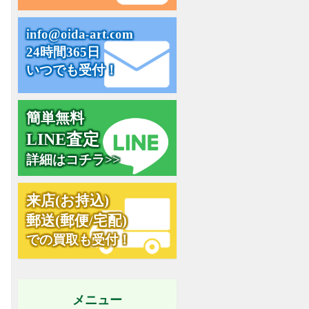
i
n
f
o
@
o
i
d
a
-
a
r
t
.
c
o
m
24時間365日
いつでも受付！
簡単無料
L
I
N
E
査
定
詳細はコチラ>>
来
店
(
お
持
込
)
郵
送
(
郵
便
/
宅
配
)
での買取も受付！
メニュー