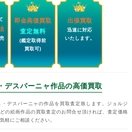
て
即金高価買取
出張買取
法
迅速に対応
査定無料
売
いたします。
(鑑定取得前
買取可)
・デスパーニャ
作品の高価買取
ュ・デスパーニャの作品を買取査定致します。ジョルジ
どの絵画作品の買取査定のお問合せ頂ければ、査定価格
お気軽にご相談ください。