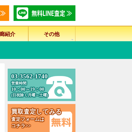
廊紹介
その他
0
3
-
3
5
6
2
-
1
7
4
0
営業時間
10：00～19：00
(日祝除く月曜～土曜)
買
取
査
定
し
て
み
る
査定フォームは
コチラ>>