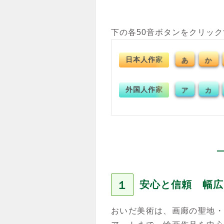
下の各50音ボタンをクリッ
日本人作家
あ
か
外国人作家
ア
カ
１
安心と信頼 幅広
おいだ美術は、画廊の聖地・