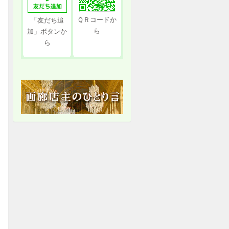
ＱＲコードか
「友だち追
ら
加」ボタンか
ら