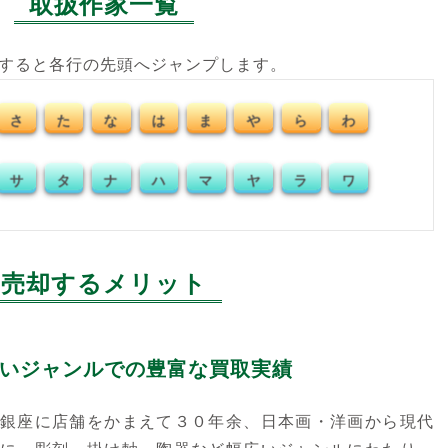
取扱作家一覧
クすると各行の先頭へジャンプします。
さ
た
な
は
ま
や
ら
わ
サ
タ
ナ
ハ
マ
ヤ
ラ
ワ
売却するメリット
いジャンルでの豊富な買取実績
銀座に店舗をかまえて３０年余、日本画・洋画から現代