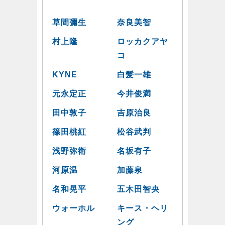
草間彌生
奈良美智
村上隆
ロッカクアヤ
コ
KYNE
白髪一雄
元永定正
今井俊満
田中敦子
吉原治良
篠田桃紅
松谷武判
浅野弥衛
名坂有子
河原温
加藤泉
名和晃平
五木田智央
ウォーホル
キース・ヘリ
ング