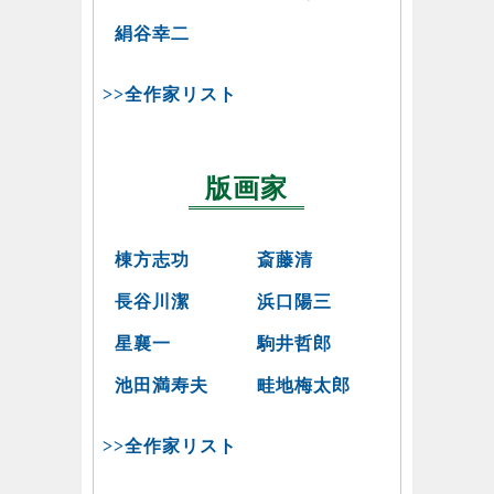
絹谷幸二
>>全作家リスト
版画家
棟方志功
斎藤清
長谷川潔
浜口陽三
星襄一
駒井哲郎
池田満寿夫
畦地梅太郎
>>全作家リスト