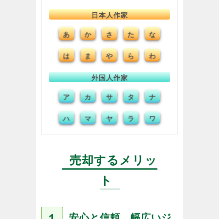
日本人作家
あ
か
た
な
さ
は
ま
や
ら
わ
外国人作家
ア
カ
タ
ナ
サ
ハ
マ
ヤ
ラ
ワ
売却するメリッ
ト
１
安心と信頼 幅広いジ