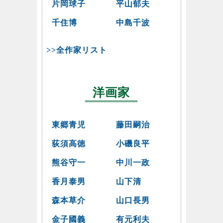
片岡球子
平山郁夫
千住博
中島千波
>>全作家リスト
洋画家
東郷青児
藤田嗣治
荻須高徳
小磯良平
熊谷守一
中川一政
香月泰男
山下清
森本草介
山口長男
金子國義
有元利夫