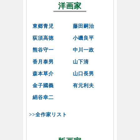
洋画家
東郷青児
藤田嗣治
荻須高徳
小磯良平
熊谷守一
中川一政
香月泰男
山下清
森本草介
山口長男
金子國義
有元利夫
絹谷幸二
>>全作家リスト