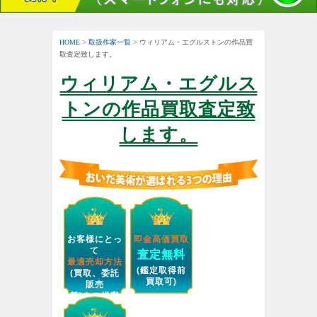
HOME
>
取扱作家一覧
> ウィリアム・エグルストンの作品買
取査定致します。
ウィリアム・エグルス
トンの作品買取査定致
します。
お客様にとっ
即金高価買取
て
査定無料
最適売却方法
(鑑定取得前
(買取、委託
買取可)
販売
等)をご提案
します。