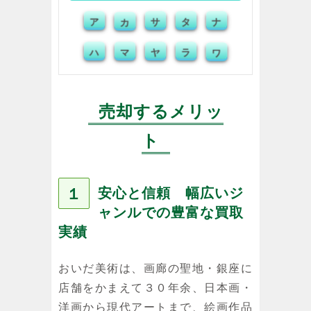
ア
カ
サ
タ
ナ
ハ
マ
ヤ
ラ
ワ
売却するメリッ
ト
１
安心と信頼 幅広いジ
ャンルでの豊富な買取
実績
おいだ美術は、画廊の聖地・銀座に
店舗をかまえて３０年余、日本画・
洋画から現代アートまで、絵画作品