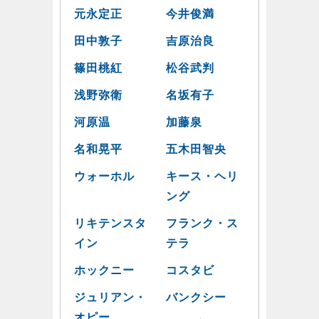
元永定正
今井俊満
田中敦子
吉原治良
篠田桃紅
松谷武判
浅野弥衛
名坂有子
河原温
加藤泉
名和晃平
五木田智央
ウォーホル
キース・ヘリ
ング
リキテンスタ
フランク・ス
イン
テラ
ホックニー
コスタビ
ジュリアン・
バンクシー
オピー