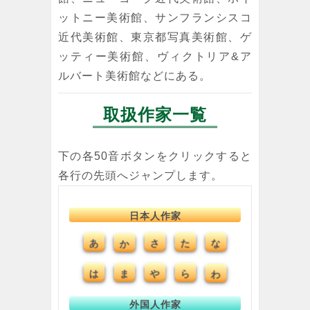
ットニー美術館、サンフランシスコ
近代美術館、東京都写真美術館、ゲ
ッティー美術館、ヴィクトリア&ア
ルバート美術館などにある。
取扱作家一覧
下の各50音ボタンをクリックすると
各行の先頭へジャンプします。
日本人作家
あ
か
さ
た
な
は
ま
や
ら
わ
外国人作家