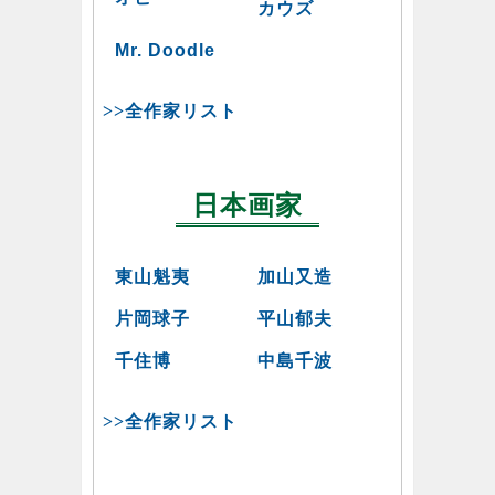
カウズ
Mr. Doodle
>>全作家リスト
日本画家
東山魁夷
加山又造
片岡球子
平山郁夫
千住博
中島千波
>>全作家リスト