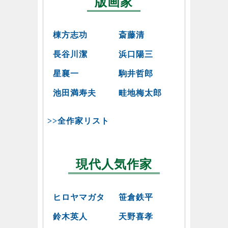
版画家
棟方志功
斎藤清
長谷川潔
浜口陽三
星襄一
駒井哲郎
池田満寿夫
畦地梅太郎
>>全作家リスト
現代人気作家
ヒロヤマガタ
笹倉鉄平
鈴木英人
天野喜孝