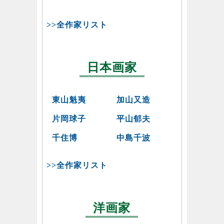
>>全作家リスト
日本画家
東山魁夷
加山又造
片岡球子
平山郁夫
千住博
中島千波
>>全作家リスト
洋画家