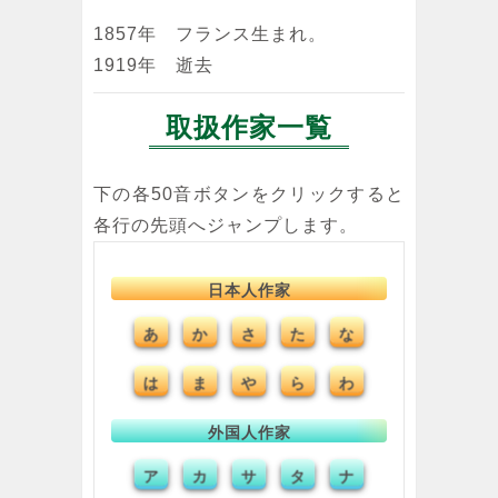
1857年 フランス生まれ。
1919年 逝去
取扱作家一覧
下の各50音ボタンをクリックすると
各行の先頭へジャンプします。
日本人作家
か
あ
さ
た
な
わ
は
ま
や
ら
外国人作家
カ
ア
サ
タ
ナ