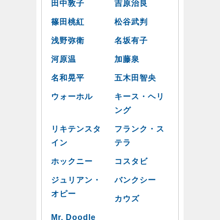
田中敦子
吉原治良
篠田桃紅
松谷武判
浅野弥衛
名坂有子
河原温
加藤泉
名和晃平
五木田智央
ウォーホル
キース・ヘリ
ング
リキテンスタ
フランク・ス
イン
テラ
ホックニー
コスタビ
ジュリアン・
バンクシー
オピー
カウズ
Mr. Doodle