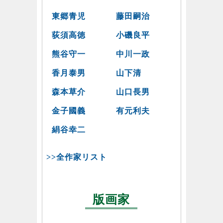
東郷青児
藤田嗣治
荻須高徳
小磯良平
熊谷守一
中川一政
香月泰男
山下清
森本草介
山口長男
金子國義
有元利夫
絹谷幸二
>>全作家リスト
版画家