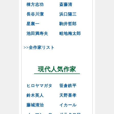
棟方志功
斎藤清
長谷川潔
浜口陽三
星襄一
駒井哲郎
池田満寿夫
畦地梅太郎
>>全作家リスト
現代人気作家
ヒロヤマガタ
笹倉鉄平
鈴木英人
天野喜孝
藤城清治
イカール