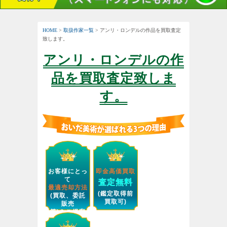
HOME
>
取扱作家一覧
> アンリ・ロンデルの作品を買取査定
致します。
アンリ・ロンデルの作
品を買取査定致しま
す。
お客様にとっ
即金高価買取
て
査定無料
最適売却方法
(鑑定取得前
(買取、委託
買取可)
販売
等)をご提案
します。