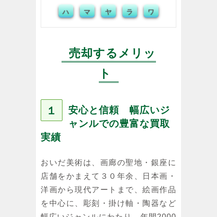
ワ
ハ
マ
ヤ
ラ
売却するメリッ
ト
１
安心と信頼 幅広いジ
ャンルでの豊富な買取
実績
おいだ美術は、画廊の聖地・銀座に
店舗をかまえて３０年余、日本画・
洋画から現代アートまで、絵画作品
を中心に、彫刻・掛け軸・陶器など
幅広いジャンルにわたり、年間2000