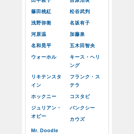
田中敦子
吉原治良
篠田桃紅
松谷武判
浅野弥衛
名坂有子
河原温
加藤泉
名和晃平
五木田智央
ウォーホル
キース・ヘリ
ング
リキテンスタ
フランク・ス
イン
テラ
ホックニー
コスタビ
ジュリアン・
バンクシー
オピー
カウズ
Mr. Doodle