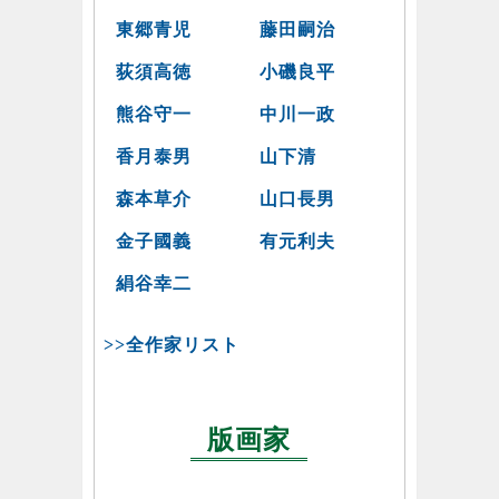
東郷青児
藤田嗣治
荻須高徳
小磯良平
熊谷守一
中川一政
香月泰男
山下清
森本草介
山口長男
金子國義
有元利夫
絹谷幸二
>>全作家リスト
版画家