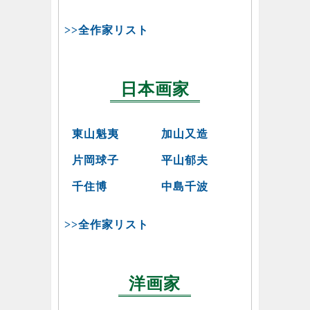
>>全作家リスト
日本画家
東山魁夷
加山又造
片岡球子
平山郁夫
千住博
中島千波
>>全作家リスト
洋画家