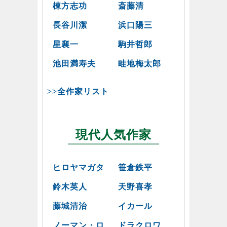
棟方志功
斎藤清
長谷川潔
浜口陽三
星襄一
駒井哲郎
池田満寿夫
畦地梅太郎
>>全作家リスト
現代人気作家
ヒロヤマガタ
笹倉鉄平
鈴木英人
天野喜孝
藤城清治
イカール
ノーマン・ロ
ドラクロワ