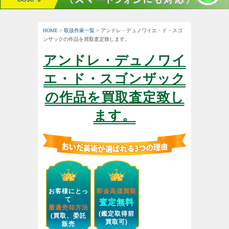
HOME
>
取扱作家一覧
> アンドレ・デュノワイエ・ド・スゴ
ンザックの作品を買取査定致します。
アンドレ・デュノワイ
エ・ド・スゴンザック
の作品を買取査定致し
ます。
お客様にとっ
即金高価買取
て
査定無料
最適売却方法
(鑑定取得前
(買取、委託
買取可)
販売