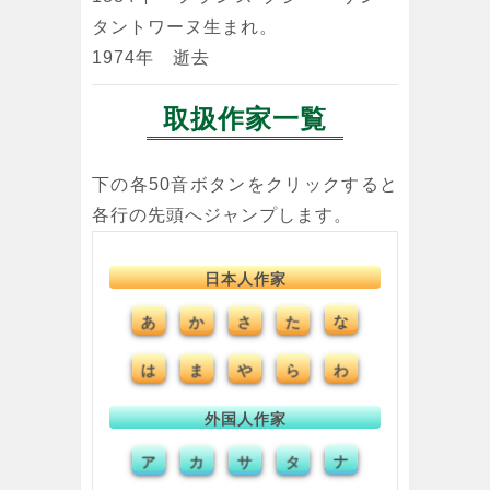
タントワーヌ生まれ。
1974年 逝去
取扱作家一覧
下の各50音ボタンをクリックすると
各行の先頭へジャンプします。
日本人作家
あ
さ
た
な
か
ま
ら
は
わ
や
外国人作家
ア
サ
タ
ナ
カ