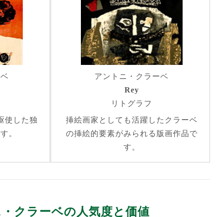
ーベ
アントニ・クラーベ
Rey
リトグラフ
駆使した独
挿絵画家としても活躍したクラーベ
です。
の挿絵的要素がみられる版画作品で
す。
ニ・クラーベの人気度と価値