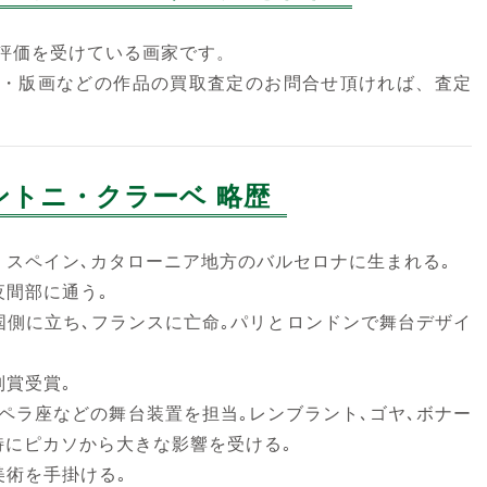
評価を受けている画家です。
・版画などの作品の買取査定のお問合せ頂ければ、査定
ントニ・クラーベ 略歴
ベ、スペイン､カタローニア地方のバルセロナに生まれる｡
夜間部に通う｡
和国側に立ち､フランスに亡命｡パリとロンドンで舞台デザイ
別賞受賞｡
､オペラ座などの舞台装置を担当｡レンブラント､ゴヤ､ボナー
特にピカソから大きな影響を受ける｡
美術を手掛ける｡