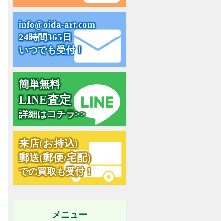
i
n
f
o
@
o
i
d
a
-
a
r
t
.
c
o
m
24時間365日
いつでも受付！
簡単無料
L
I
N
E
査
定
詳細はコチラ>>
来
店
(
お
持
込
)
郵
送
(
郵
便
/
宅
配
)
での買取も受付！
メニュー