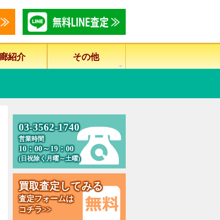
廊紹介
その他
0
3
-
3
5
6
2
-
1
7
4
0
営業時間
10：00～19：00
(日祝除く月曜～土曜)
買
取
査
定
し
て
み
る
査定フォームは
コチラ>>