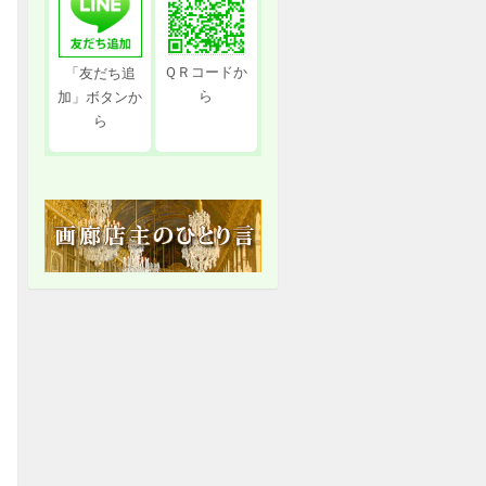
ＱＲコードか
「友だち追
ら
加」ボタンか
ら