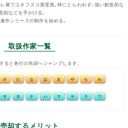
ナーレ展でユネフスコ賞受賞｡枠にとらわれず､強い創造的な
彫刻などを手がける｡
の連作シリーズの制作を始める｡
取扱作家一覧
クすると各行の先頭へジャンプします。
さ
た
な
は
ま
や
ら
わ
サ
タ
ナ
ハ
マ
ヤ
ラ
ワ
売却するメリット