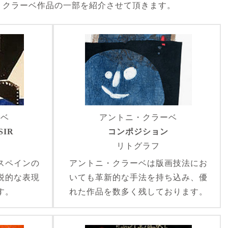
・クラーベ作品の一部を紹介させて頂きます。
ーベ
アントニ・クラーベ
SIR
コンポジション
ム
リトグラフ
スペインの
アントニ・クラーベは版画技法にお
鋭的な表現
いても革新的な手法を持ち込み、優
す。
れた作品を数多く残しております。