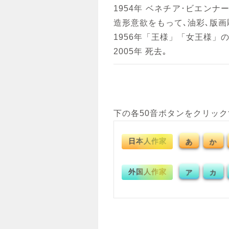
1954年 ベネチア･ビエン
造形意欲をもって､油彩､版画
1956年「王様」「女王様」
2005年 死去｡
下の各50音ボタンをクリッ
日本人作家
あ
か
外国人作家
ア
カ