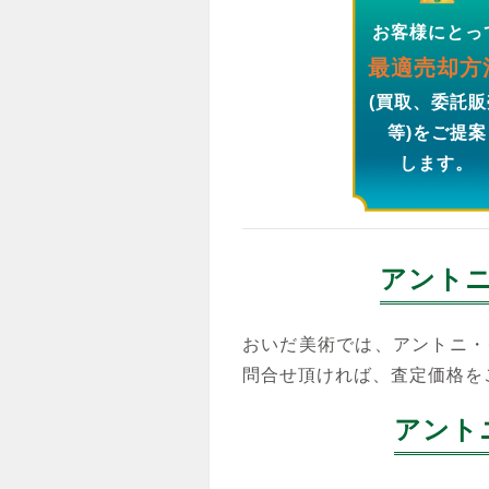
お客様にとっ
最適売却方
(買取、委託販
等)をご提案
します。
アント
おいだ美術では、アントニ・
問合せ頂ければ、査定価格を
アント