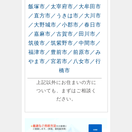
飯塚市／太宰府市／大牟田市
／直方市／うきは市／大川市
／大野城市／小郡市／春日市
／嘉麻市／古賀市／田川市／
筑後市／筑紫野市／中間市／
福津市／豊前市／前原市／み
やま市／宮若市／八女市／行
橋市
上記以外にお住まいの方に
ついても、まずはご相談く
ださい。