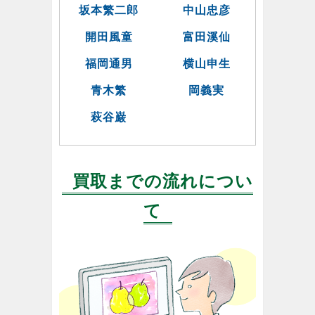
坂本繁二郎
中山忠彦
開田風童
富田溪仙
福岡通男
横山申生
青木繁
岡義実
萩谷巌
買取までの流れについ
て