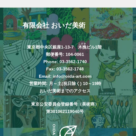
有限会社 おいだ美術
こびき
東京都中央区銀座1-13-7
木挽
ビル1階
郵便番号: 104-0061
Phone:
03-3562-1740
Fax: 03-3562-1748
Email:
info@oida-art.com
営業時間: 月～土(祝日除く) 10～19時
おいだ美術までのアクセス
東京公安委員会登録番号（美術商）
第301062119040号