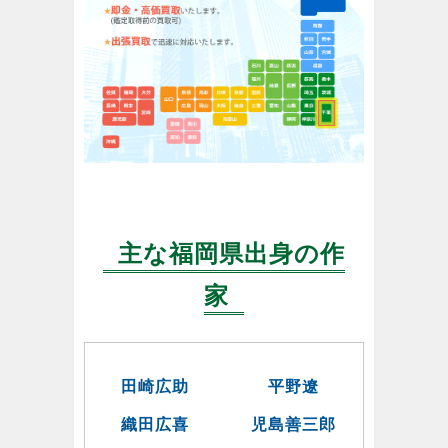
主な福岡県出身の作
家
田崎広助
平野遼
織田広喜
児島善三郎