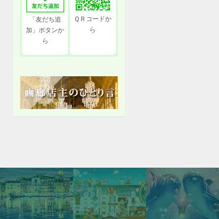
ＱＲコードか
「友だち追
ら
加」ボタンか
ら