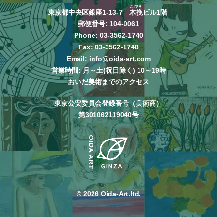
こびき
東京都中央区銀座1-13-7
木挽
ビル1階
郵便番号: 104-0061
Phone:
03-3562-1740
Fax: 03-3562-1748
Email:
info@oida-art.com
営業時間: 月～土(祝日除く) 10～19時
おいだ美術までのアクセス
東京公安委員会登録番号（美術商）
第301062119040号
© 2026 Oida-Art.ltd.