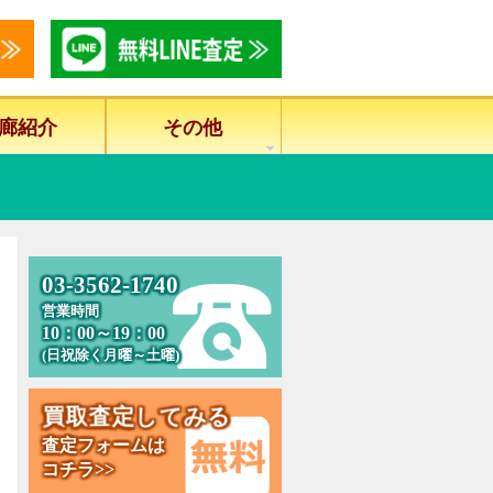
廊紹介
その他
0
3
-
3
5
6
2
-
1
7
4
0
営業時間
10：00～19：00
(日祝除く月曜～土曜)
買
取
査
定
し
て
み
る
査定フォームは
コチラ>>