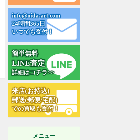
i
n
f
o
@
o
i
d
a
-
a
r
t
.
c
o
m
24時間365日
いつでも受付！
簡単無料
L
I
N
E
査
定
詳細はコチラ>>
来
店
(
お
持
込
)
郵
送
(
郵
便
/
宅
配
)
での買取も受付！
メニュー