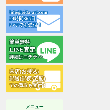
i
n
f
o
@
o
i
d
a
-
a
r
t
.
c
o
m
24時間365日
いつでも受付！
簡単無料
L
I
N
E
査
定
詳細はコチラ>>
来
店
(
お
持
込
)
郵
送
(
郵
便
/
宅
配
)
での買取も受付！
メニュー