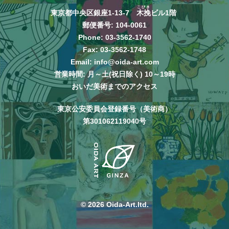
こびき
東京都中央区銀座1-13-7
木挽
ビル1階
郵便番号: 104-0061
Phone:
03-3562-1740
Fax: 03-3562-1748
Email:
info@oida-art.com
営業時間: 月～土(祝日除く) 10～19時
おいだ美術までのアクセス
東京公安委員会登録番号（美術商）
第301062119040号
© 2026 Oida-Art.ltd.