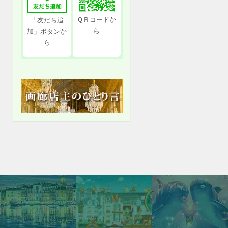
ＱＲコードか
「友だち追
ら
加」ボタンか
ら