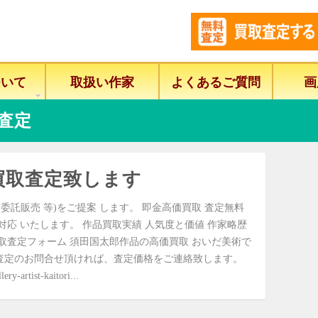
ついて
取扱い作家
よくあるご質問
画
査定
買取査定致します
委託販売 等)をご提案 します。 即金高価買取 査定無料
に対応 いたします。 作品買取実績 人気度と価値 作家略歴
取査定フォーム 須田国太郎作品の高価買取 おいだ美術で
査定のお問合せ頂ければ、査定価格をご連絡致します。
ist-kaitori...