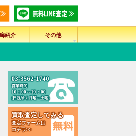
廊紹介
その他
0
3
-
3
5
6
2
-
1
7
4
0
営業時間
10：00～19：00
(日祝除く月曜～土曜)
買
取
査
定
し
て
み
る
査定フォームは
コチラ>>