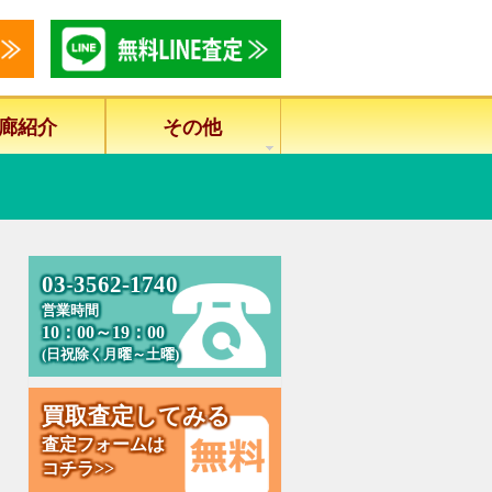
廊紹介
その他
0
3
-
3
5
6
2
-
1
7
4
0
営業時間
10：00～19：00
(日祝除く月曜～土曜)
買
取
査
定
し
て
み
る
査定フォームは
コチラ>>