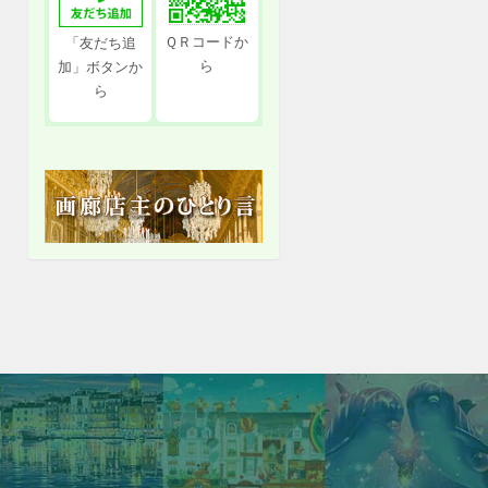
ＱＲコードか
「友だち追
ら
加」ボタンか
ら