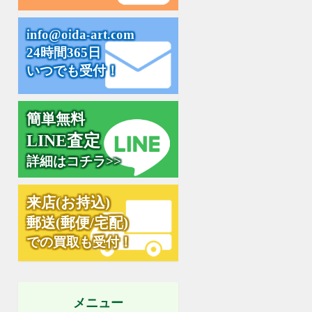
i
n
f
o
@
o
i
d
a
-
a
r
t
.
c
o
m
24時間365日
いつでも受付！
簡単無料
L
I
N
E
査
定
詳細はコチラ>>
来
店
(
お
持
込
)
郵
送
(
郵
便
/
宅
配
)
での買取も受付！
メニュー