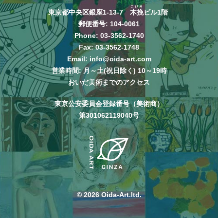
こびき
東京都中央区銀座1-13-7
木挽
ビル1階
郵便番号: 104-0061
Phone:
03-3562-1740
Fax: 03-3562-1748
Email:
info@oida-art.com
営業時間: 月～土(祝日除く) 10～19時
おいだ美術までのアクセス
東京公安委員会登録番号（美術商）
第301062119040号
© 2026 Oida-Art.ltd.