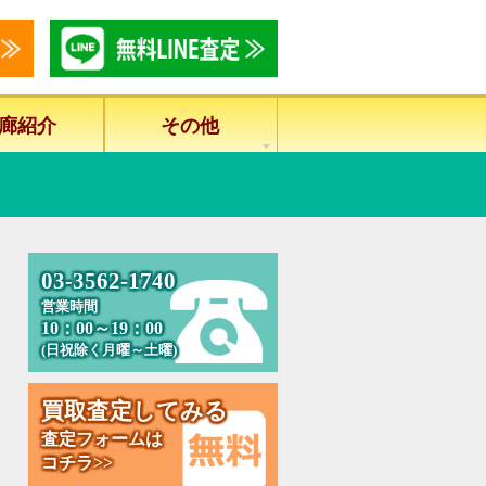
廊紹介
その他
0
3
-
3
5
6
2
-
1
7
4
0
営業時間
10：00～19：00
(日祝除く月曜～土曜)
買
取
査
定
し
て
み
る
査定フォームは
コチラ>>