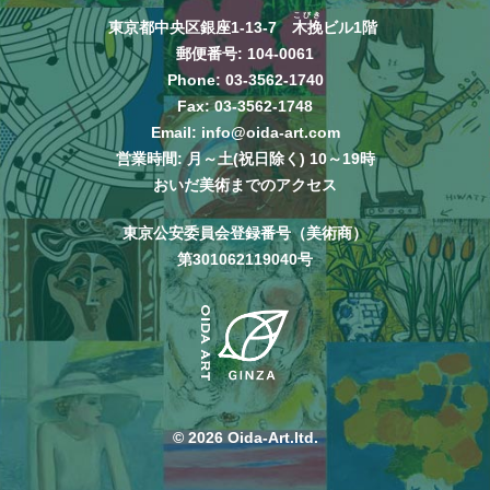
こびき
東京都中央区銀座1-13-7
木挽
ビル1階
郵便番号: 104-0061
Phone:
03-3562-1740
Fax: 03-3562-1748
Email:
info@oida-art.com
営業時間: 月～土(祝日除く) 10～19時
おいだ美術までのアクセス
東京公安委員会登録番号（美術商）
第301062119040号
© 2026 Oida-Art.ltd.