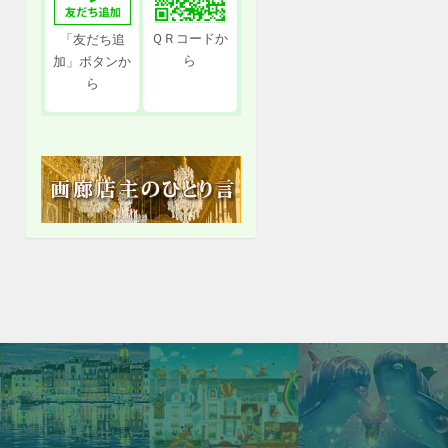
ＱＲコードか
「友だち追
ら
加」ボタンか
ら