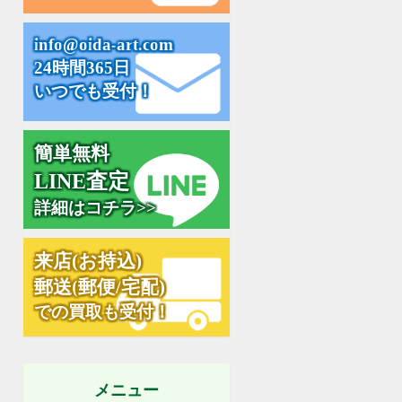
i
n
f
o
@
o
i
d
a
-
a
r
t
.
c
o
m
24時間365日
いつでも受付！
簡単無料
L
I
N
E
査
定
詳細はコチラ>>
来
店
(
お
持
込
)
郵
送
(
郵
便
/
宅
配
)
での買取も受付！
メニュー