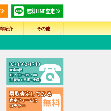
廊紹介
その他
0
3
-
3
5
6
2
-
1
7
4
0
営業時間
10：00～19：00
(日祝除く月曜～土曜)
買
取
査
定
し
て
み
る
査定フォームは
コチラ>>