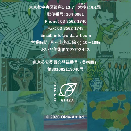
こびき
東京都中央区銀座1-13-7
木挽
ビル1階
郵便番号: 104-0061
Phone:
03-3562-1740
Fax: 03-3562-1748
Email:
info@oida-art.com
営業時間: 月～土(祝日除く) 10～19時
おいだ美術までのアクセス
東京公安委員会登録番号（美術商）
第301062119040号
© 2026 Oida-Art.ltd.