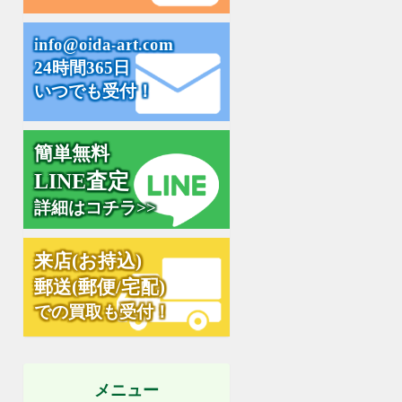
i
n
f
o
@
o
i
d
a
-
a
r
t
.
c
o
m
24時間365日
いつでも受付！
簡単無料
L
I
N
E
査
定
詳細はコチラ>>
来
店
(
お
持
込
)
郵
送
(
郵
便
/
宅
配
)
での買取も受付！
メニュー