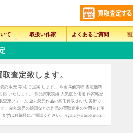
ついて
取扱い作家
よくあるご質問
画
定
買取査定致します。
委託販売 等)をご提案 します。 即金高価買取 査定無料
に対応 いたします。 作品買取実績 人気度と価値 作家略歴
取査定フォーム 金丸悠児作品の高価買取 おいだ美術で
ます。金丸悠児の絵画などの作品の買取査定のお問合せ頂
にご相談ください。 #gallery-artist-kaitori...