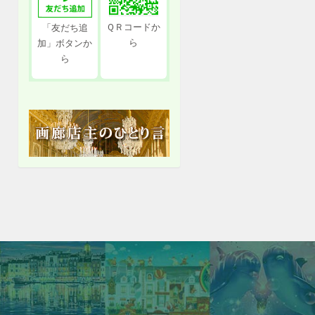
ＱＲコードか
「友だち追
ら
加」ボタンか
ら