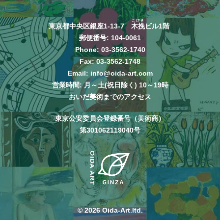
こびき
東京都中央区銀座1-13-7
木挽
ビル1階
郵便番号: 104-0061
Phone:
03-3562-1740
Fax: 03-3562-1748
Email:
info@oida-art.com
営業時間: 月～土(祝日除く) 10～19時
おいだ美術までのアクセス
東京公安委員会登録番号（美術商）
第301062119040号
© 2026 Oida-Art.ltd.