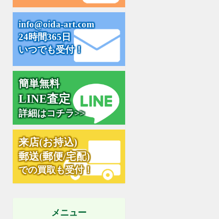
i
n
f
o
@
o
i
d
a
-
a
r
t
.
c
o
m
24時間365日
いつでも受付！
簡単無料
L
I
N
E
査
定
詳細はコチラ>>
来
店
(
お
持
込
)
郵
送
(
郵
便
/
宅
配
)
での買取も受付！
メニュー