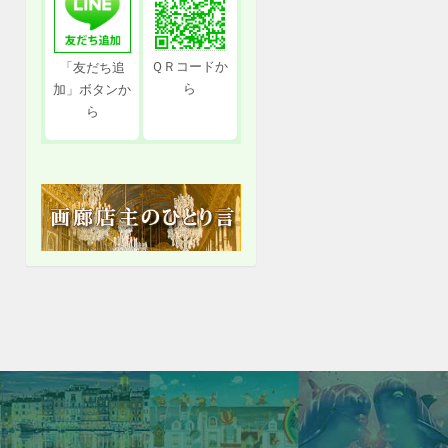
ＱＲコードか
「友だち追
ら
加」ボタンか
ら