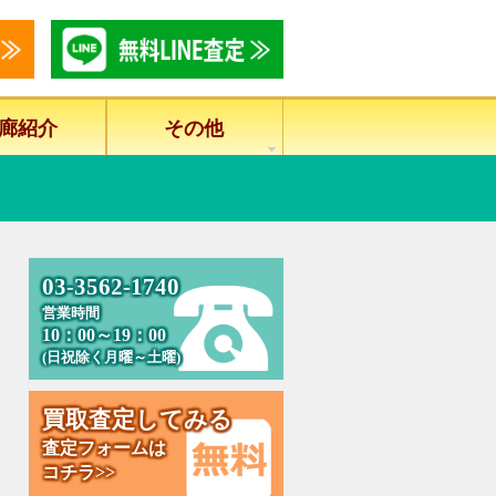
廊紹介
その他
0
3
-
3
5
6
2
-
1
7
4
0
営業時間
10：00～19：00
(日祝除く月曜～土曜)
買
取
査
定
し
て
み
る
査定フォームは
コチラ>>