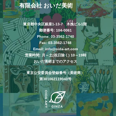
有限会社 おいだ美術
こびき
東京都中央区銀座1-13-7
木挽
ビル1階
郵便番号: 104-0061
Phone:
03-3562-1740
Fax: 03-3562-1748
Email:
info@oida-art.com
営業時間: 月～土(祝日除く) 10～19時
おいだ美術までのアクセス
東京公安委員会登録番号（美術商）
第301062119040号