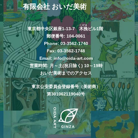
有限会社 おいだ美術
こびき
東京都中央区銀座1-13-7
木挽
ビル1階
郵便番号: 104-0061
Phone:
03-3562-1740
Fax: 03-3562-1748
Email:
info@oida-art.com
営業時間: 月～土(祝日除く) 10～19時
おいだ美術までのアクセス
東京公安委員会登録番号（美術商）
第301062119040号