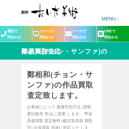
MENU
電話で
フォームで
メールで
LINEで
問合わせ
問合わせ
問合わせ
問合わせ
鄭相和(チョン・サンファ)の作品買取査定
鄭相和(チョン・サ
ンファ)の作品買取
査定致します。
お客様にとって 最適売却方法 (買取、
委託販売 等)をご提案 します。 即金
高価買取 査定無料 (鑑定取得前 買取
可) 出張買取 迅速に対応 いたしま