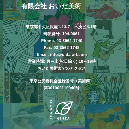
有限会社 おいだ美術
こびき
東京都中央区銀座1-13-7
木挽
ビル1階
郵便番号: 104-0061
Phone:
03-3562-1740
Fax: 03-3562-1748
Email:
info@oida-art.com
営業時間: 月～土(祝日除く) 10～19時
おいだ美術までのアクセス
東京公安委員会登録番号（美術商）
第301062119040号