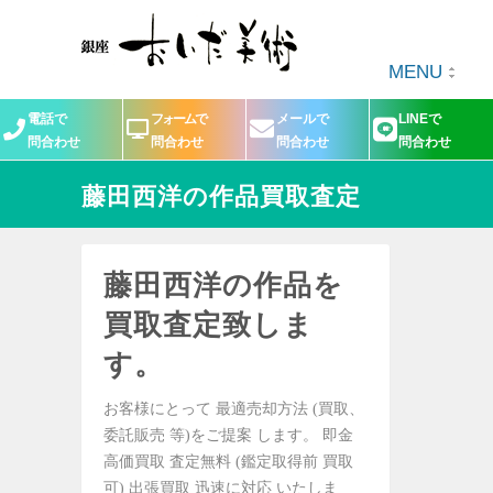
MENU
電話で
フォームで
メールで
LINEで
問合わせ
問合わせ
問合わせ
問合わせ
藤田西洋の作品買取査定
藤田西洋の作品を
買取査定致しま
す。
お客様にとって 最適売却方法 (買取、
委託販売 等)をご提案 します。 即金
高価買取 査定無料 (鑑定取得前 買取
可) 出張買取 迅速に対応 いたしま