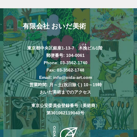
有限会社 おいだ美術
こびき
東京都中央区銀座1-13-7
木挽
ビル1階
郵便番号: 104-0061
Phone:
03-3562-1740
Fax: 03-3562-1748
Email:
info@oida-art.com
営業時間: 月～土(祝日除く) 10～19時
おいだ美術までのアクセス
東京公安委員会登録番号（美術商）
第301062119040号