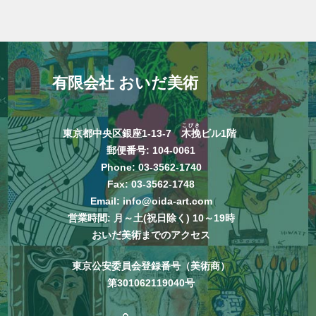
有限会社 おいだ美術
こびき
東京都中央区銀座1-13-7
木挽
ビル1階
郵便番号: 104-0061
Phone:
03-3562-1740
Fax: 03-3562-1748
Email:
info@oida-art.com
営業時間: 月～土(祝日除く) 10～19時
おいだ美術までのアクセス
東京公安委員会登録番号（美術商）
第301062119040号