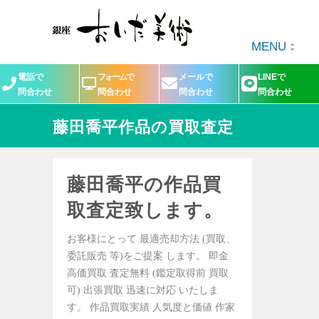
MENU
電話で
フォームで
メールで
LINEで
問合わせ
問合わせ
問合わせ
問合わせ
藤田喬平作品の買取査定
藤田喬平の作品買
取査定致します。
お客様にとって 最適売却方法 (買取、
委託販売 等)をご提案 します。 即金
高価買取 査定無料 (鑑定取得前 買取
可) 出張買取 迅速に対応 いたしま
す。 作品買取実績 人気度と価値 作家