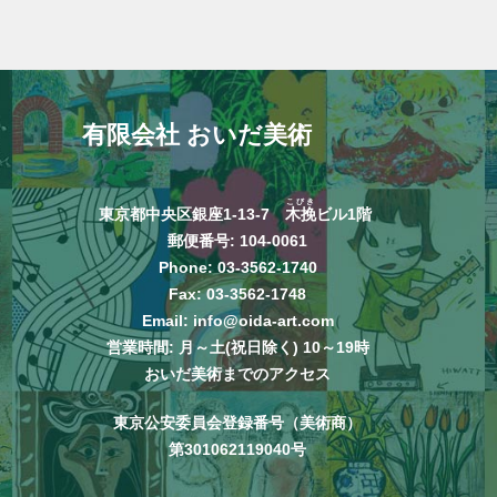
有限会社 おいだ美術
こびき
東京都中央区銀座1-13-7
木挽
ビル1階
郵便番号: 104-0061
Phone:
03-3562-1740
Fax: 03-3562-1748
Email:
info@oida-art.com
営業時間: 月～土(祝日除く) 10～19時
おいだ美術までのアクセス
東京公安委員会登録番号（美術商）
第301062119040号