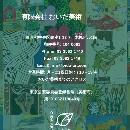
有限会社 おいだ美術
こびき
東京都中央区銀座1-13-7
木挽
ビル1階
郵便番号: 104-0061
Phone:
03-3562-1740
Fax: 03-3562-1748
Email:
info@oida-art.com
営業時間: 月～土(祝日除く) 10～19時
おいだ美術までのアクセス
東京公安委員会登録番号（美術商）
第301062119040号