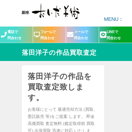
MENU
電話で
フォームで
メールで
LINEで
問合わせ
問合わせ
問合わせ
問合わせ
落田洋子の作品買取査定
落田洋子の作品を
買取査定致しま
す。
お客様にとって 最適売却方法 (買取、
委託販売 等)をご提案 します。 即金
高価買取 査定無料 (鑑定取得前 買取
可) 出張買取 迅速に対応 いたしま