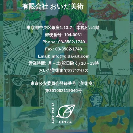
有限会社 おいだ美術
こびき
東京都中央区銀座1-13-7
木挽
ビル1階
郵便番号: 104-0061
Phone:
03-3562-1740
Fax: 03-3562-1748
Email:
info@oida-art.com
営業時間: 月～土(祝日除く) 10～19時
おいだ美術までのアクセス
東京公安委員会登録番号（美術商）
第301062119040号