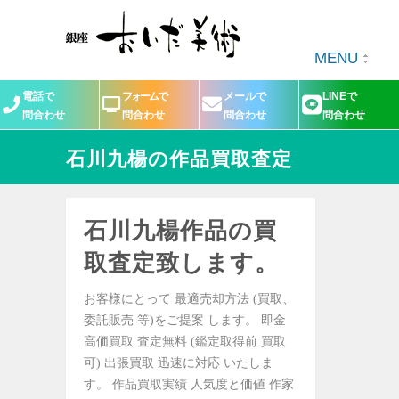
MENU
電話で
フォームで
メールで
LINEで
問合わせ
問合わせ
問合わせ
問合わせ
石川九楊の作品買取査定
石川九楊作品の買
取査定致します。
お客様にとって 最適売却方法 (買取、
委託販売 等)をご提案 します。 即金
高価買取 査定無料 (鑑定取得前 買取
可) 出張買取 迅速に対応 いたしま
す。 作品買取実績 人気度と価値 作家