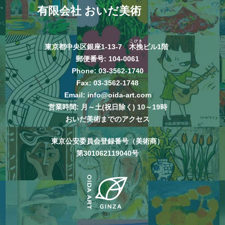
有限会社 おいだ美術
こびき
東京都中央区銀座1-13-7
木挽
ビル1階
郵便番号: 104-0061
Phone:
03-3562-1740
Fax: 03-3562-1748
Email:
info@oida-art.com
営業時間: 月～土(祝日除く) 10～19時
おいだ美術までのアクセス
東京公安委員会登録番号（美術商）
第301062119040号