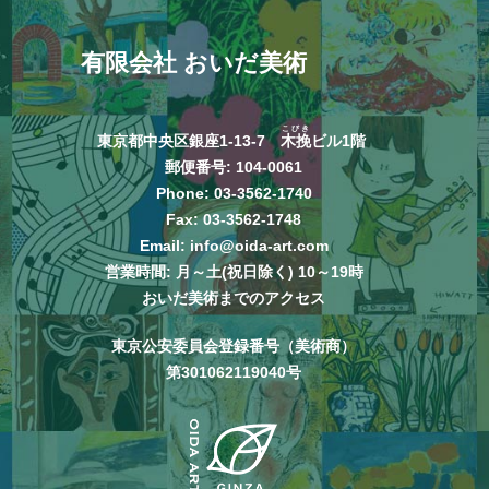
有限会社 おいだ美術
こびき
東京都中央区銀座1-13-7
木挽
ビル1階
郵便番号: 104-0061
Phone:
03-3562-1740
Fax: 03-3562-1748
Email:
info@oida-art.com
営業時間: 月～土(祝日除く) 10～19時
おいだ美術までのアクセス
東京公安委員会登録番号（美術商）
第301062119040号