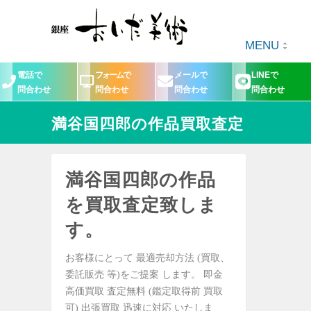
MENU
電話で
フォームで
メールで
LINEで
問合わせ
問合わせ
問合わせ
問合わせ
満谷国四郎の作品買取査定
満谷国四郎の作品
を買取査定致しま
す。
お客様にとって 最適売却方法 (買取、
委託販売 等)をご提案 します。 即金
高価買取 査定無料 (鑑定取得前 買取
可) 出張買取 迅速に対応 いたしま