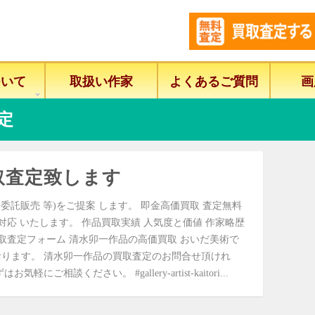
ついて
取扱い作家
よくあるご質問
画
定
取査定致します
委託販売 等)をご提案 します。 即金高価買取 査定無料
に対応 いたします。 作品買取実績 人気度と価値 作家略歴
取査定フォーム 清水卯一作品の高価買取 おいだ美術で
ります。 清水卯一作品の買取査定のお問合せ頂けれ
相談ください。 #gallery-artist-kaitori...