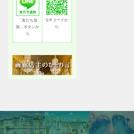
ＱＲコードか
「友だち追
ら
加」ボタンか
ら