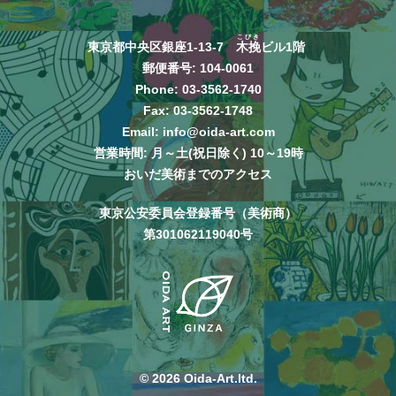
こびき
東京都中央区銀座1-13-7
木挽
ビル1階
郵便番号: 104-0061
Phone:
03-3562-1740
Fax: 03-3562-1748
Email:
info@oida-art.com
営業時間: 月～土(祝日除く) 10～19時
おいだ美術までのアクセス
東京公安委員会登録番号（美術商）
第301062119040号
© 2026 Oida-Art.ltd.