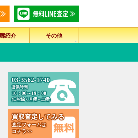
廊紹介
その他
0
3
-
3
5
6
2
-
1
7
4
0
営業時間
10：00～19：00
(日祝除く月曜～土曜)
買
取
査
定
し
て
み
る
査定フォームは
コチラ>>