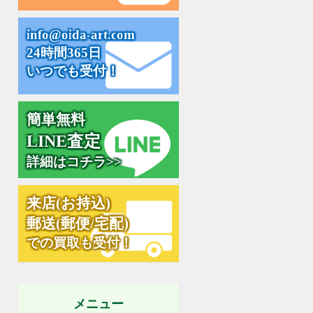
m
i
n
f
o
@
o
i
d
a
-
a
r
t
.
c
o
24時間365日
いつでも受付！
簡単無料
L
I
N
E
査
定
詳細はコチラ>>
来
店
(
お
持
込
)
郵
送
(
郵
便
/
宅
配
)
での買取も受付！
メニュー