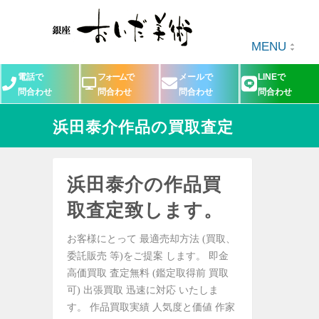
MENU
電話で
フォームで
メールで
LINEで
問合わせ
問合わせ
問合わせ
問合わせ
浜田泰介作品の買取査定
浜田泰介の作品買
取査定致します。
お客様にとって 最適売却方法 (買取、
委託販売 等)をご提案 します。 即金
高価買取 査定無料 (鑑定取得前 買取
可) 出張買取 迅速に対応 いたしま
す。 作品買取実績 人気度と価値 作家