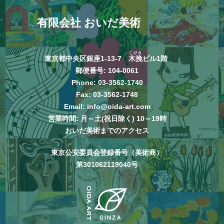
有限会社 おいだ美術
こびき
東京都中央区銀座1-13-7
木挽
ビル1階
郵便番号: 104-0061
Phone:
03-3562-1740
Fax: 03-3562-1748
Email:
info@oida-art.com
営業時間: 月～土(祝日除く) 10～19時
おいだ美術までのアクセス
東京公安委員会登録番号（美術商）
第301062119040号