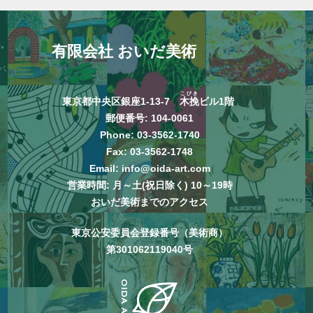
有限会社 おいだ美術
こびき
東京都中央区銀座1-13-7
木挽
ビル1階
郵便番号: 104-0061
Phone:
03-3562-1740
Fax: 03-3562-1748
Email:
info@oida-art.com
営業時間: 月～土(祝日除く) 10～19時
おいだ美術までのアクセス
東京公安委員会登録番号（美術商）
第301062119040号