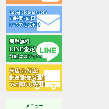
i
n
f
o
@
o
i
d
a
-
a
r
t
.
c
o
m
24時間365日
いつでも受付！
簡単無料
L
I
N
E
査
定
詳細はコチラ>>
来
店
(
お
持
込
)
郵
送
(
郵
便
/
宅
配
)
での買取も受付！
メニュー