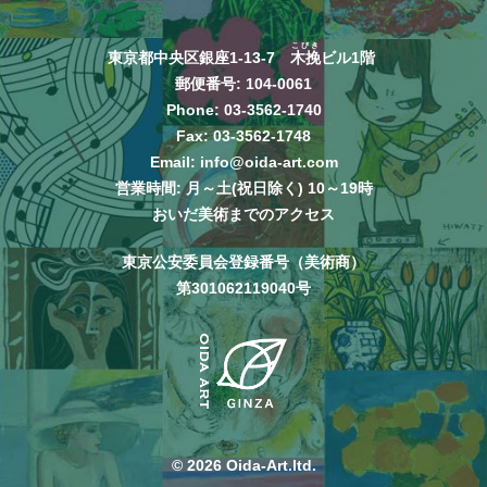
こびき
東京都中央区銀座1-13-7
木挽
ビル1階
郵便番号: 104-0061
Phone:
03-3562-1740
Fax: 03-3562-1748
Email:
info@oida-art.com
営業時間: 月～土(祝日除く) 10～19時
おいだ美術までのアクセス
東京公安委員会登録番号（美術商）
第301062119040号
© 2026 Oida-Art.ltd.