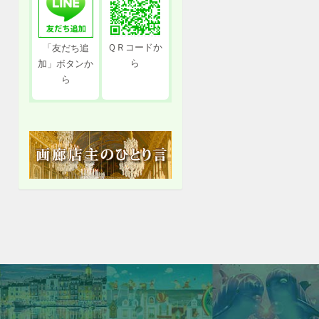
ＱＲコードか
「友だち追
ら
加」ボタンか
ら