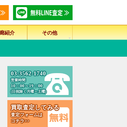
廊紹介
その他
0
3
-
3
5
6
2
-
1
7
4
0
営業時間
10：00～19：00
(日祝除く月曜～土曜)
買
取
査
定
し
て
み
る
査定フォームは
コチラ>>