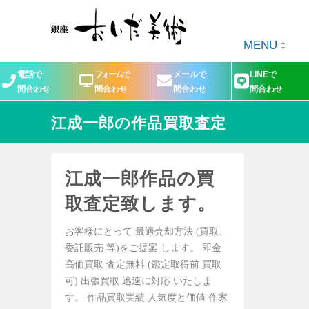
MENU
電話で
フォームで
メールで
LINEで
問合わせ
問合わせ
問合わせ
問合わせ
江成一郎の作品買取査定
江成一郎作品の買
取査定致します。
お客様にとって 最適売却方法 (買取、
委託販売 等)をご提案 します。 即金
高価買取 査定無料 (鑑定取得前 買取
可) 出張買取 迅速に対応 いたしま
す。 作品買取実績 人気度と価値 作家