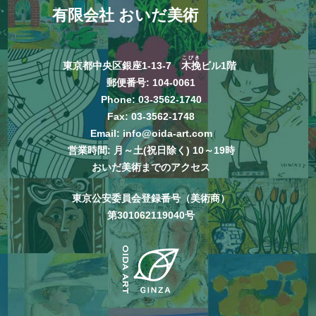
有限会社 おいだ美術
こびき
東京都中央区銀座1-13-7
木挽
ビル1階
郵便番号: 104-0061
Phone:
03-3562-1740
Fax: 03-3562-1748
Email:
info@oida-art.com
営業時間: 月～土(祝日除く) 10～19時
おいだ美術までのアクセス
東京公安委員会登録番号（美術商）
第301062119040号