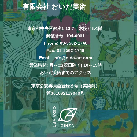
有限会社 おいだ美術
こびき
東京都中央区銀座1-13-7
木挽
ビル1階
郵便番号: 104-0061
Phone:
03-3562-1740
Fax: 03-3562-1748
Email:
info@oida-art.com
営業時間: 月～土(祝日除く) 10～19時
おいだ美術までのアクセス
東京公安委員会登録番号（美術商）
第301062119040号