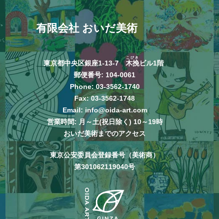
有限会社 おいだ美術
こびき
東京都中央区銀座1-13-7
木挽
ビル1階
郵便番号: 104-0061
Phone:
03-3562-1740
Fax: 03-3562-1748
Email:
info@oida-art.com
営業時間: 月～土(祝日除く) 10～19時
おいだ美術までのアクセス
東京公安委員会登録番号（美術商）
第301062119040号