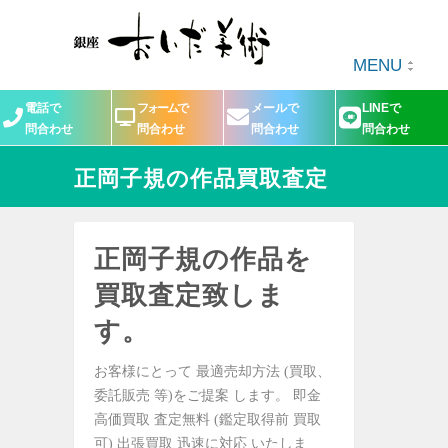
MENU
電話で
フォームで
メールで
LINEで
問合わせ
問合わせ
問合わせ
問合わせ
正岡子規の作品買取査定
正岡子規の作品を
買取査定致しま
す。
お客様にとって 最適売却方法 (買取、
委託販売 等)をご提案 します。 即金
高価買取 査定無料 (鑑定取得前 買取
可) 出張買取 迅速に対応 いたしま