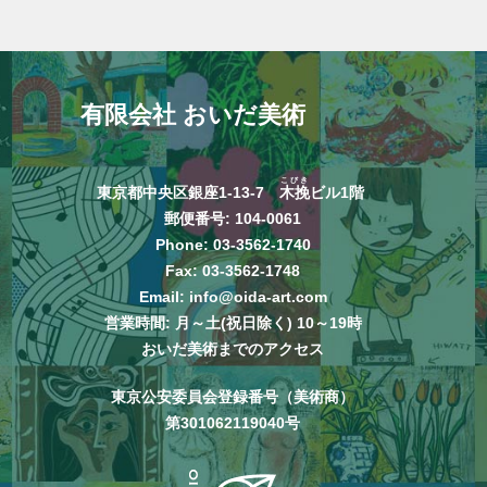
有限会社 おいだ美術
こびき
東京都中央区銀座1-13-7
木挽
ビル1階
郵便番号: 104-0061
Phone:
03-3562-1740
Fax: 03-3562-1748
Email:
info@oida-art.com
営業時間: 月～土(祝日除く) 10～19時
おいだ美術までのアクセス
東京公安委員会登録番号（美術商）
第301062119040号