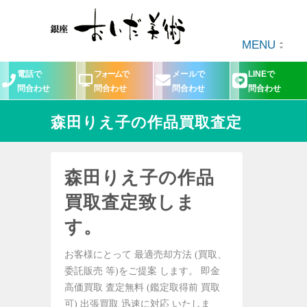
MENU
電話で
フォームで
メールで
LINEで
問合わせ
問合わせ
問合わせ
問合わせ
森田りえ子の作品買取査定
森田りえ子の作品
買取査定致しま
す。
お客様にとって 最適売却方法 (買取、
委託販売 等)をご提案 します。 即金
高価買取 査定無料 (鑑定取得前 買取
可) 出張買取 迅速に対応 いたしま