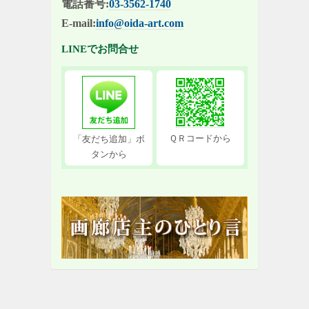
電話番号:
03-3562-1740
E-mail:
info@oida-art.com
LINEでお問合せ
ＱＲコードから
「友だち追加」ボ
タンから