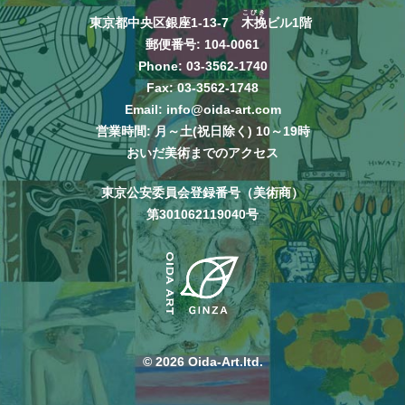
こびき
東京都中央区銀座1-13-7
木挽
ビル1階
郵便番号: 104-0061
Phone:
03-3562-1740
Fax: 03-3562-1748
Email:
info@oida-art.com
営業時間: 月～土(祝日除く) 10～19時
おいだ美術までのアクセス
東京公安委員会登録番号（美術商）
第301062119040号
© 2026 Oida-Art.ltd.