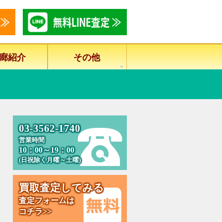
廊紹介
その他
0
3
-
3
5
6
2
-
1
7
4
0
営業時間
10：00～19：00
(日祝除く月曜～土曜)
買
取
査
定
し
て
み
る
査定フォームは
コチラ>>