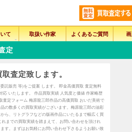
ついて
取扱い作家
よくあるご質問
画
査定
買取査定致します。
委託販売 等)をご提案 します。 即金高価買取 査定無料
に対応 いたします。 作品買取実績 人気度と価値 作家略歴
取査定フォーム 梅原龍三郎作品の高価買取 おいだ美術で
作品の数多くの買取実績がございます。梅原龍三郎の油彩
本から、リトグラフなどの版画作品にいたるまで幅広く買
これまでの買取実績を踏まえて、お問い合わせを頂けれ
きます。まずはお気軽にお問い合わせ下さるようお願い致