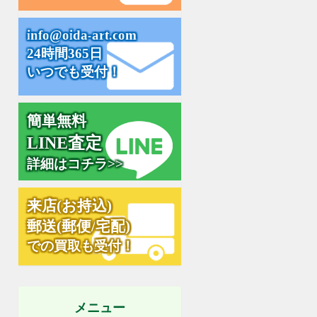
i
n
f
o
@
o
i
d
a
-
a
r
t
.
c
o
m
24時間365日
いつでも受付！
簡単無料
L
I
N
E
査
定
詳細はコチラ>>
来
店
(
お
持
込
)
郵
送
(
郵
便
/
宅
配
)
での買取も受付！
メニュー