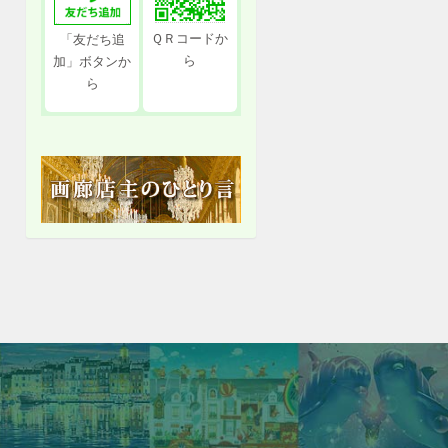
ＱＲコードか
「友だち追
ら
加」ボタンか
ら