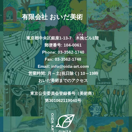
有限会社 おいだ美術
こびき
東京都中央区銀座1-13-7
木挽
ビル1階
郵便番号: 104-0061
Phone:
03-3562-1740
Fax: 03-3562-1748
Email:
info@oida-art.com
営業時間: 月～土(祝日除く) 10～19時
おいだ美術までのアクセス
東京公安委員会登録番号（美術商）
第301062119040号