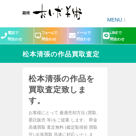
MENU
電話で
フォームで
メールで
LINEで
問合わせ
問合わせ
問合わせ
問合わせ
松本清張の作品買取査定
松本清張の作品を
買取査定致しま
す。
お客様にとって 最適売却方法 (買取、
委託販売 等)をご提案 します。 即金
高価買取 査定無料 (鑑定取得前 買取
可) 出張買取 迅速に対応 いたしま