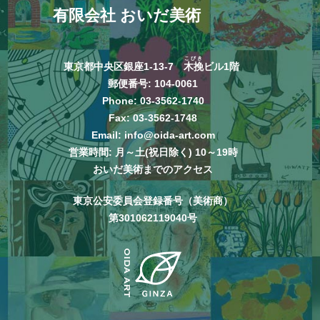
有限会社 おいだ美術
こびき
東京都中央区銀座1-13-7
木挽
ビル1階
郵便番号: 104-0061
Phone:
03-3562-1740
Fax: 03-3562-1748
Email:
info@oida-art.com
営業時間: 月～土(祝日除く) 10～19時
おいだ美術までのアクセス
東京公安委員会登録番号（美術商）
第301062119040号