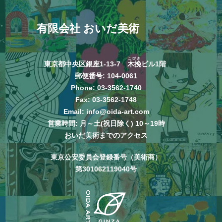
有限会社 おいだ美術
こびき
東京都中央区銀座1-13-7
木挽
ビル1階
郵便番号: 104-0061
Phone:
03-3562-1740
Fax: 03-3562-1748
Email:
info@oida-art.com
営業時間: 月～土(祝日除く) 10～19時
おいだ美術までのアクセス
東京公安委員会登録番号（美術商）
第301062119040号