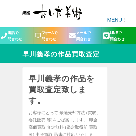
MENU
電話で
フォームで
メールで
LINEで
問合わせ
問合わせ
問合わせ
問合わせ
早川義孝の作品買取査定
早川義孝の作品を
買取査定致しま
す。
お客様にとって 最適売却方法 (買取、
委託販売 等)をご提案 します。 即金
高価買取 査定無料 (鑑定取得前 買取
可) 出張買取 迅速に対応 いたしま