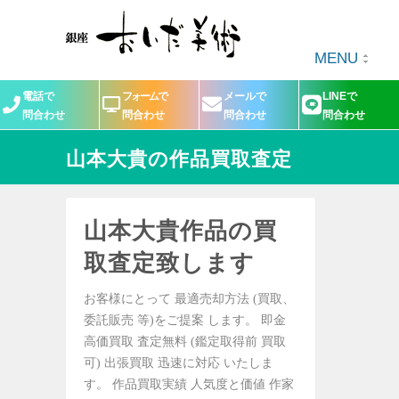
MENU
電話で
フォームで
メールで
LINEで
問合わせ
問合わせ
問合わせ
問合わせ
山本大貴の作品買取査定
山本大貴作品の買
取査定致します
お客様にとって 最適売却方法 (買取、
委託販売 等)をご提案 します。 即金
高価買取 査定無料 (鑑定取得前 買取
可) 出張買取 迅速に対応 いたしま
す。 作品買取実績 人気度と価値 作家