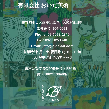
有限会社 おいだ美術
こびき
東京都中央区銀座1-13-7
木挽
ビル1階
郵便番号: 104-0061
Phone:
03-3562-1740
Fax: 03-3562-1748
Email:
info@oida-art.com
営業時間: 月～土(祝日除く) 10～19時
おいだ美術までのアクセス
東京公安委員会登録番号（美術商）
第301062119040号