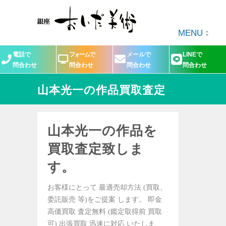
MENU
電話で
フォームで
メールで
LINEで
問合わせ
問合わせ
問合わせ
問合わせ
山本光一の作品買取査定
山本光一の作品を
買取査定致しま
す。
お客様にとって 最適売却方法 (買取、
委託販売 等)をご提案 します。 即金
高価買取 査定無料 (鑑定取得前 買取
可) 出張買取 迅速に対応 いたしま