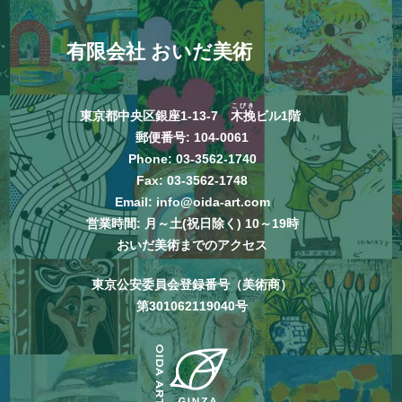
有限会社 おいだ美術
こびき
東京都中央区銀座1-13-7
木挽
ビル1階
郵便番号: 104-0061
Phone:
03-3562-1740
Fax: 03-3562-1748
Email:
info@oida-art.com
営業時間: 月～土(祝日除く) 10～19時
おいだ美術までのアクセス
東京公安委員会登録番号（美術商）
第301062119040号